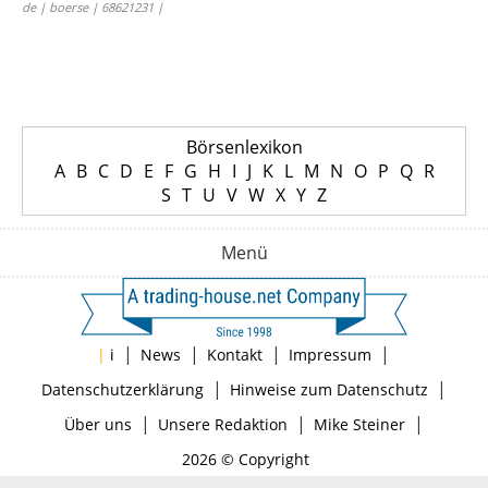
de | boerse | 68621231 |
Börsenlexikon
A
B
C
D
E
F
G
H
I
J
K
L
M
N
O
P
Q
R
S
T
U
V
W
X
Y
Z
Menü
|
|
|
|
|
i
News
Kontakt
Impressum
|
|
Datenschutzerklärung
Hinweise zum Datenschutz
|
|
|
Über uns
Unsere Redaktion
Mike Steiner
2026 © Copyright