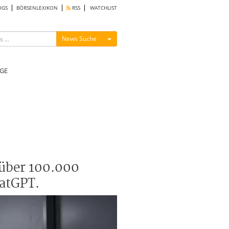
OGS
BÖRSENLEXIKON
RSS
WATCHLIST
Menü ein-/ausblenden
News Suche
GE
 über 100.000
atGPT.