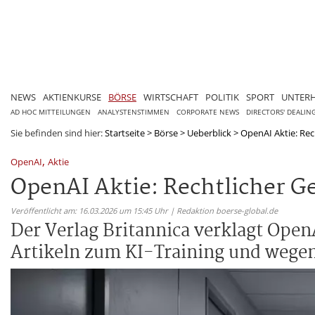
NEWS
AKTIENKURSE
BÖRSE
WIRTSCHAFT
POLITIK
SPORT
UNTER
AD HOC MITTEILUNGEN
ANALYSTENSTIMMEN
CORPORATE NEWS
DIRECTORS' DEALIN
Sie befinden sind hier:
Startseite
>
Börse
>
Ueberblick
>
OpenAI Aktie: Re
,
OpenAI
Aktie
OpenAI Aktie: Rechtlicher 
Veröffentlicht am: 16.03.2026 um 15:45 Uhr | Redaktion boerse-global.de
Der Verlag Britannica verklagt Op
Artikeln zum KI-Training und wege