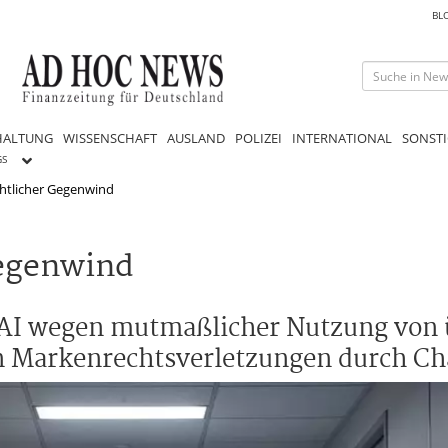
BL
HALTUNG
WISSENSCHAFT
AUSLAND
POLIZEI
INTERNATIONAL
SONSTI
GS
chtlicher Gegenwind
Gegenwind
enAI wegen mutmaßlicher Nutzung von
n Markenrechtsverletzungen durch Ch