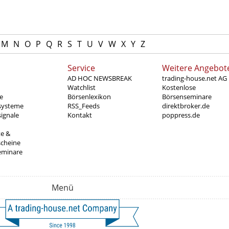
M
N
O
P
Q
R
S
T
U
V
W
X
Y
Z
Service
Weitere Angebot
AD HOC NEWSBREAK
trading-house.net AG
Watchlist
Kostenlose
e
Börsenlexikon
Börsenseminare
systeme
RSS_Feeds
direktbroker.de
ignale
Kontakt
poppress.de
te &
scheine
eminare
Menü