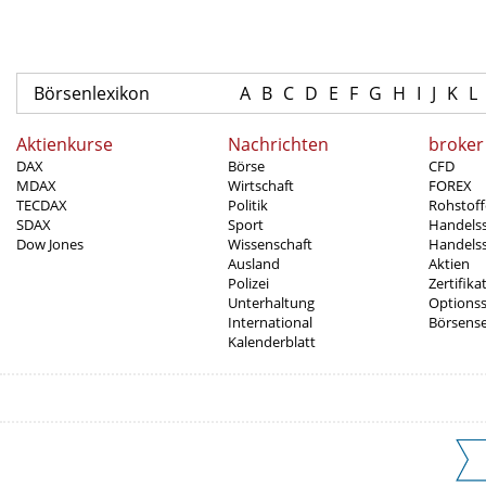
Börsenlexikon
A
B
C
D
E
F
G
H
I
J
K
L
Aktienkurse
Nachrichten
broker
DAX
Börse
CFD
MDAX
Wirtschaft
FOREX
TECDAX
Politik
Rohstoff
SDAX
Sport
Handels
Dow Jones
Wissenschaft
Handelss
Ausland
Aktien
Polizei
Zertifika
Unterhaltung
Options
International
Börsens
Kalenderblatt