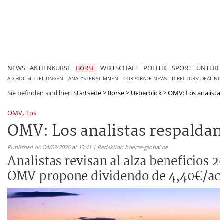
NEWS
AKTIENKURSE
BÖRSE
WIRTSCHAFT
POLITIK
SPORT
UNTER
AD HOC MITTEILUNGEN
ANALYSTENSTIMMEN
CORPORATE NEWS
DIRECTORS' DEALIN
Sie befinden sind hier:
Startseite
>
Börse
>
Ueberblick
>
OMV: Los analista
,
OMV
Los
OMV: Los analistas respaldan
Published on 04/03/2026 at 10:41 | Redaktion boerse-global.de
Analistas revisan al alza beneficios
OMV propone dividendo de 4,40€/acci