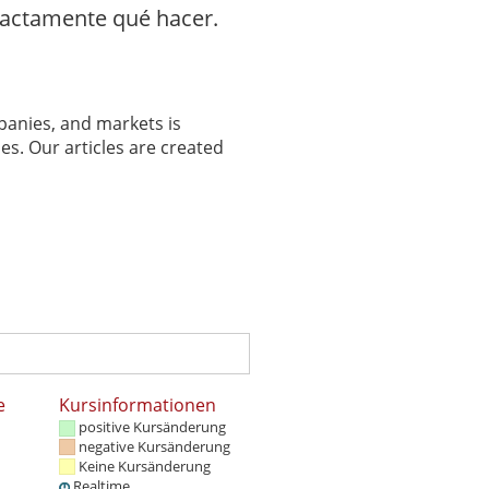
exactamente qué hacer.
panies, and markets is
es. Our articles are created
e
Kursinformationen
positive Kursänderung
negative Kursänderung
Keine Kursänderung
Realtime