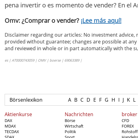
pena invertir o es momento de vender? En el An
Omv: ¿Comprar o vender?
¡Lee más aquí!
Disclaimer regarding our articles: No investment advice,
provided without guarantee; changes are possible at any t
and reviewed in whole or in part automatically with the su
es | AT0000743059 | OMV | boerse | 69063389 |
Börsenlexikon
A
B
C
D
E
F
G
H
I
J
K
L
Aktienkurse
Nachrichten
broker
DAX
Börse
CFD
MDAX
Wirtschaft
FOREX
TECDAX
Politik
Rohstoff
SDAX
Sport
Handels