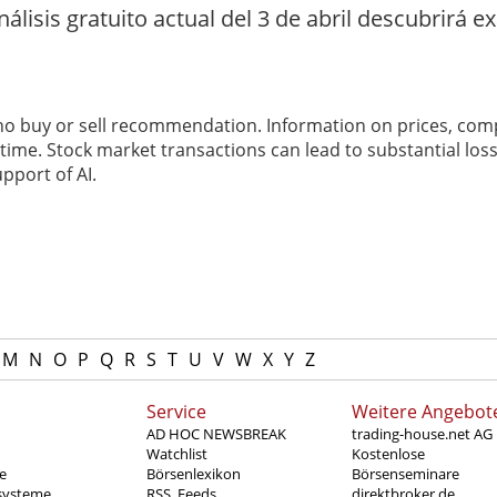
álisis gratuito actual del 3 de abril descubrirá 
 no buy or sell recommendation. Information on prices, com
ime. Stock market transactions can lead to substantial loss
pport of AI.
M
N
O
P
Q
R
S
T
U
V
W
X
Y
Z
Service
Weitere Angebot
AD HOC NEWSBREAK
trading-house.net AG
Watchlist
Kostenlose
e
Börsenlexikon
Börsenseminare
systeme
RSS_Feeds
direktbroker.de