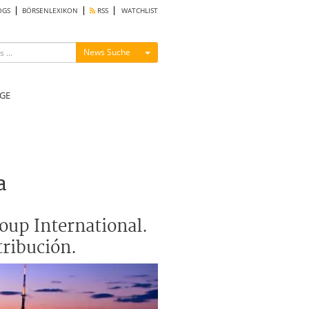
OGS
BÖRSENLEXIKON
RSS
WATCHLIST
Menü ein-/ausblenden
News Suche
GE
a
oup International.
tribución.