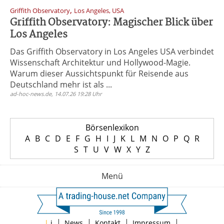
,
Griffith Observatory
Los Angeles, USA
Griffith Observatory: Magischer Blick über
Los Angeles
Das Griffith Observatory in Los Angeles USA verbindet
Wissenschaft Architektur und Hollywood-Magie.
Warum dieser Aussichtspunkt für Reisende aus
Deutschland mehr ist als ...
ad-hoc-news.de, 14.07.26 19:28 Uhr
Börsenlexikon
A
B
C
D
E
F
G
H
I
J
K
L
M
N
O
P
Q
R
S
T
U
V
W
X
Y
Z
Menü
|
|
|
|
|
i
News
Kontakt
Impressum