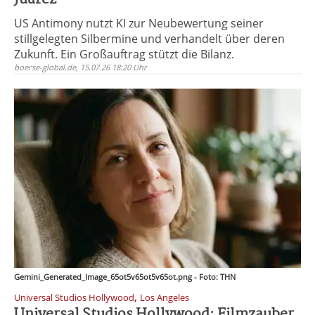
US Antimony nutzt KI zur Neubewertung seiner
stillgelegten Silbermine und verhandelt über deren
Zukunft. Ein Großauftrag stützt die Bilanz.
boerse-global.de, 15.07.26 18:20 Uhr
Gemini_Generated_Image_65ot5v65ot5v65ot.png - Foto: THN
,
Universal Studios Hollywood
Los Angeles
Universal Studios Hollywood: Filmzauber