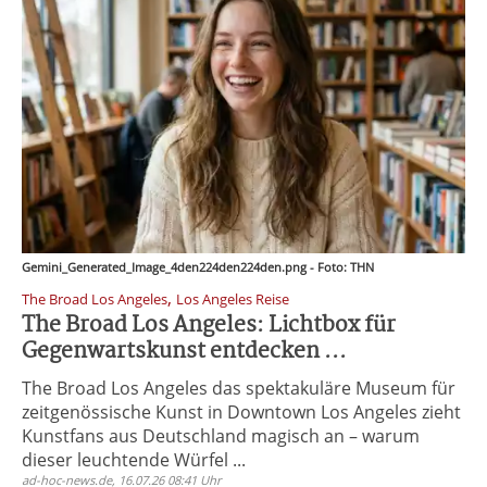
Gemini_Generated_Image_4den224den224den.png - Foto: THN
,
The Broad Los Angeles
Los Angeles Reise
The Broad Los Angeles: Lichtbox für
Gegenwartskunst entdecken ...
The Broad Los Angeles das spektakuläre Museum für
zeitgenössische Kunst in Downtown Los Angeles zieht
Kunstfans aus Deutschland magisch an – warum
dieser leuchtende Würfel ...
ad-hoc-news.de, 16.07.26 08:41 Uhr