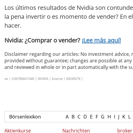
Los últimos resultados de Nvidia son contunde
la pena invertir o es momento de vender? En el
hacer.
Nvidia: ¿Comprar o vender?
¡Lee más aquí!
Disclaimer regarding our articles: No investment advice,
provided without guarantee; changes are possible at any t
and reviewed in whole or in part automatically with the su
es | US67066G1040 | NVIDIA | boerse | 69249276 |
Börsenlexikon
A
B
C
D
E
F
G
H
I
J
K
L
Aktienkurse
Nachrichten
broker