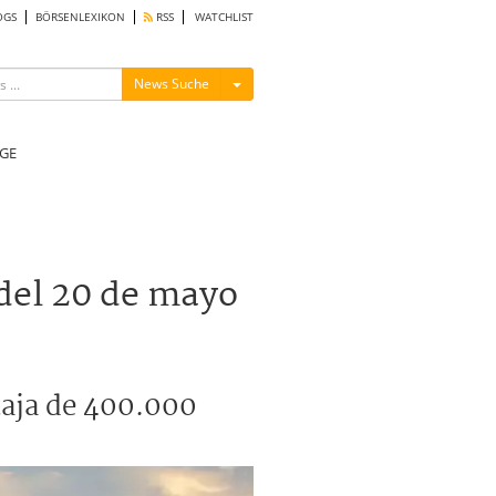
OGS
BÖRSENLEXIKON
RSS
WATCHLIST
Menü ein-/ausblenden
News Suche
GE
 del 20 de mayo
 caja de 400.000