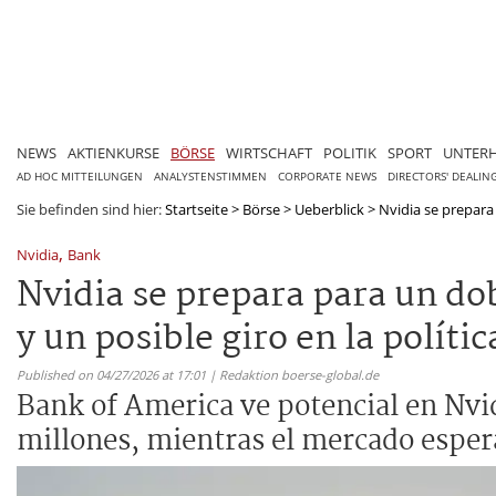
NEWS
AKTIENKURSE
BÖRSE
WIRTSCHAFT
POLITIK
SPORT
UNTER
AD HOC MITTEILUNGEN
ANALYSTENSTIMMEN
CORPORATE NEWS
DIRECTORS' DEALIN
Sie befinden sind hier:
Startseite
>
Börse
>
Ueberblick
>
Nvidia se prepara 
,
Nvidia
Bank
Nvidia se prepara para un dob
y un posible giro en la políti
Published on 04/27/2026 at 17:01 | Redaktion boerse-global.de
Bank of America ve potencial en Nvid
millones, mientras el mercado esper