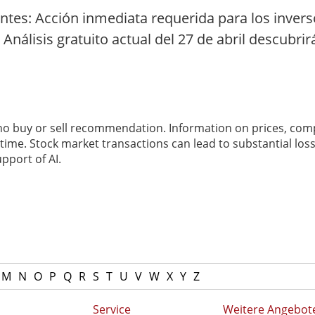
ntes: Acción inmediata requerida para los invers
 Análisis gratuito actual del 27 de abril descubr
 no buy or sell recommendation. Information on prices, com
ime. Stock market transactions can lead to substantial loss
pport of AI.
M
N
O
P
Q
R
S
T
U
V
W
X
Y
Z
Service
Weitere Angebot