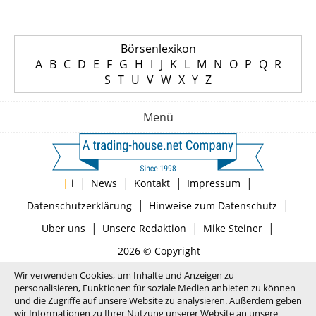
Börsenlexikon
A
B
C
D
E
F
G
H
I
J
K
L
M
N
O
P
Q
R
S
T
U
V
W
X
Y
Z
Menü
|
|
|
|
|
i
News
Kontakt
Impressum
|
|
Datenschutzerklärung
Hinweise zum Datenschutz
|
|
|
Über uns
Unsere Redaktion
Mike Steiner
2026 © Copyright
Wir verwenden Cookies, um Inhalte und Anzeigen zu
personalisieren, Funktionen für soziale Medien anbieten zu können
und die Zugriffe auf unsere Website zu analysieren. Außerdem geben
wir Informationen zu Ihrer Nutzung unserer Website an unsere