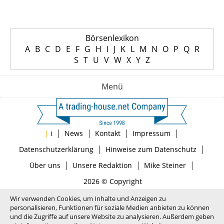
Börsenlexikon
A
B
C
D
E
F
G
H
I
J
K
L
M
N
O
P
Q
R
S
T
U
V
W
X
Y
Z
Menü
|
|
|
|
|
i
News
Kontakt
Impressum
|
|
Datenschutzerklärung
Hinweise zum Datenschutz
|
|
|
Über uns
Unsere Redaktion
Mike Steiner
2026 © Copyright
Wir verwenden Cookies, um Inhalte und Anzeigen zu
personalisieren, Funktionen für soziale Medien anbieten zu können
und die Zugriffe auf unsere Website zu analysieren. Außerdem geben