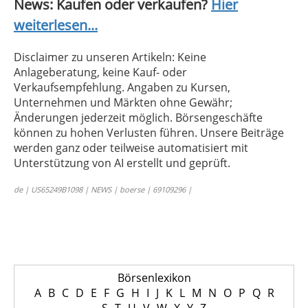
News: Kaufen oder verkaufen?
Hier
weiterlesen...
Disclaimer zu unseren Artikeln: Keine
Anlageberatung, keine Kauf- oder
Verkaufsempfehlung. Angaben zu Kursen,
Unternehmen und Märkten ohne Gewähr;
Änderungen jederzeit möglich. Börsengeschäfte
können zu hohen Verlusten führen. Unsere Beiträge
werden ganz oder teilweise automatisiert mit
Unterstützung von AI erstellt und geprüft.
de | US65249B1098 | NEWS | boerse | 69109296 |
Börsenlexikon
A
B
C
D
E
F
G
H
I
J
K
L
M
N
O
P
Q
R