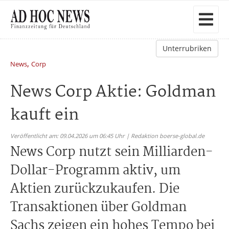
Unterrubriken
,
News
Corp
News Corp Aktie: Goldman
kauft ein
Veröffentlicht am: 09.04.2026 um 06:45 Uhr | Redaktion boerse-global.de
News Corp nutzt sein Milliarden-
Dollar-Programm aktiv, um
Aktien zurückzukaufen. Die
Transaktionen über Goldman
Sachs zeigen ein hohes Tempo bei