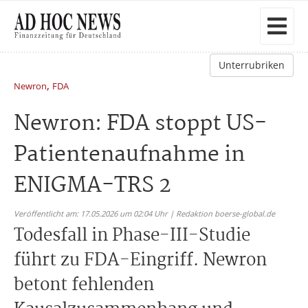
Unterrubriken
,
Newron
FDA
Newron: FDA stoppt US-
Patientenaufnahme in
ENIGMA-TRS 2
Veröffentlicht am: 17.05.2026 um 02:04 Uhr | Redaktion boerse-global.de
Todesfall in Phase-III-Studie
führt zu FDA-Eingriff. Newron
betont fehlenden