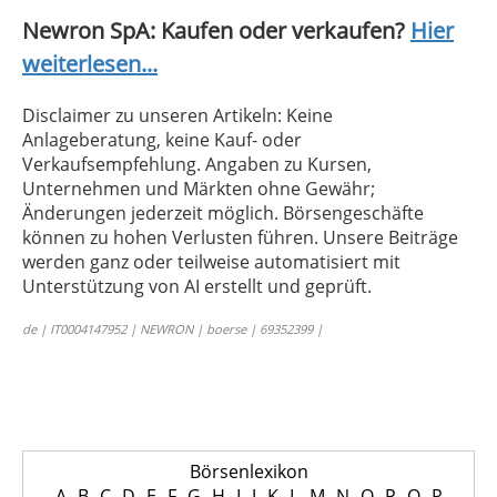
Newron SpA: Kaufen oder verkaufen?
Hier
weiterlesen...
Disclaimer zu unseren Artikeln: Keine
Anlageberatung, keine Kauf- oder
Verkaufsempfehlung. Angaben zu Kursen,
Unternehmen und Märkten ohne Gewähr;
Änderungen jederzeit möglich. Börsengeschäfte
können zu hohen Verlusten führen. Unsere Beiträge
werden ganz oder teilweise automatisiert mit
Unterstützung von AI erstellt und geprüft.
de | IT0004147952 | NEWRON | boerse | 69352399 |
Börsenlexikon
A
B
C
D
E
F
G
H
I
J
K
L
M
N
O
P
Q
R