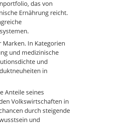
nportfolio, das von
nische Ernährung reicht.
ngreiche
lsystemen.
r Marken. In Kategorien
ung und medizinische
butionsdichte und
oduktneuheiten in
te Anteile seines
en Volkswirtschaften in
schancen durch steigende
wusstsein und