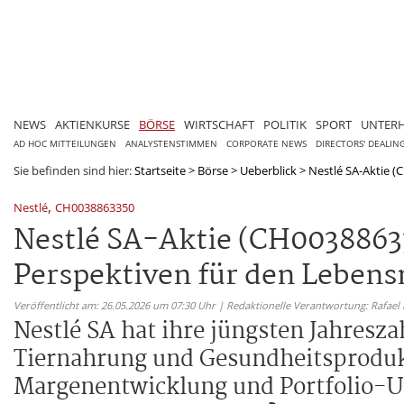
NEWS
AKTIENKURSE
BÖRSE
WIRTSCHAFT
POLITIK
SPORT
UNTER
AD HOC MITTEILUNGEN
ANALYSTENSTIMMEN
CORPORATE NEWS
DIRECTORS' DEALIN
Sie befinden sind hier:
Startseite
>
Börse
>
Ueberblick
>
Nestlé SA-Aktie (C
,
Nestlé
CH0038863350
Nestlé SA-Aktie (CH00388633
Perspektiven für den Lebens
Veröffentlicht am: 26.05.2026 um 07:30 Uhr | Redaktionelle Verantwortung: Rafael
Nestlé SA hat ihre jüngsten Jahresza
Tiernahrung und Gesundheitsproduk
Margenentwicklung und Portfolio-U