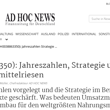
BL
HALTUNG
WISSENSCHAFT
AUSLAND
POLIZEI
INTERNATIONAL
SONSTI
GS
H0038863350): Jahreszahlen Strategie ...
50): Jahreszahlen, Strategie 
mittelriesen
 Müller,
Chefredakteur AD HOC NEWS
hlen vorgelegt und die Strategie im Be
te geschärft. Was bedeuten Umsatzm
mbau für den weltgrößten Nahrungsm