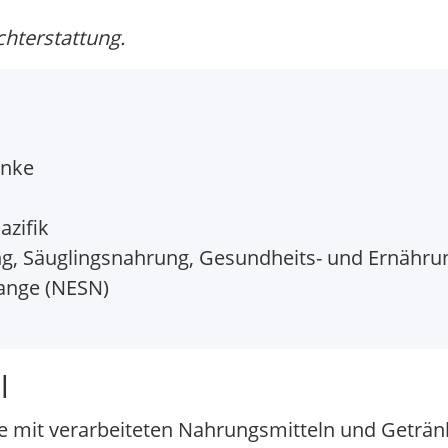
chterstattung.
änke
azifik
ng, Säuglingsnahrung, Gesundheits- und Ernähr
ange (NESN)
l
se mit verarbeiteten Nahrungsmitteln und Getränk