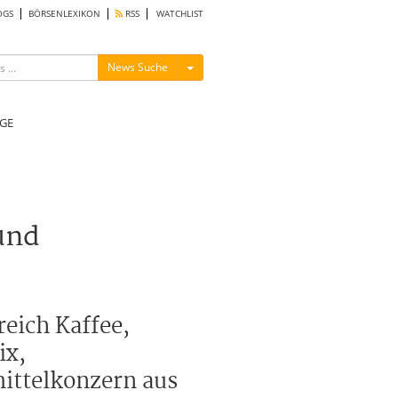
OGS
BÖRSENLEXIKON
RSS
WATCHLIST
Menü ein-/ausblenden
News Suche
GE
und
reich Kaffee,
ix,
ittelkonzern aus