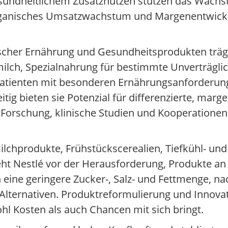
sundheitlichem Zusatznutzen stützen das Wachs
 organisches Umsatzwachstum und Margenentwick
scher Ernährung und Gesundheitsprodukten träg
ilch, Spezialnahrung für bestimmte Unverträgli
atienten mit besonderen Ernährungsanforderung
tig bieten sie Potenzial für differenzierte, mar
n Forschung, klinische Studien und Kooperatione
lchprodukte, Frühstückscerealien, Tiefkühl- und
t Nestlé vor der Herausforderung, Produkte an
ine geringere Zucker-, Salz- und Fettmenge, na
lternativen. Produktreformulierung und Innovat
hl Kosten als auch Chancen mit sich bringt.