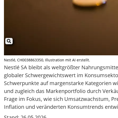
Nestlé, CH0038863350, Illustration mit AI erstellt.
Nestlé SA bleibt als weltgrößter Nahrungsmitt
globaler Schwergewichtswert im Konsumsektor.
Schwerpunkte auf margenstarke Kategorien w
und zugleich das Markenportfolio durch Verkäuf
Frage im Fokus, wie sich Umsatzwachstum, Pr
Inflation und veränderten Konsumtrends entwi
Stand: 26.05.2026