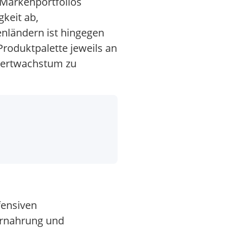
 Markenportfolios
gkeit ab,
nländern ist hingegen
roduktpalette jeweils an
Wertwachstum zu
fensiven
ernahrung und