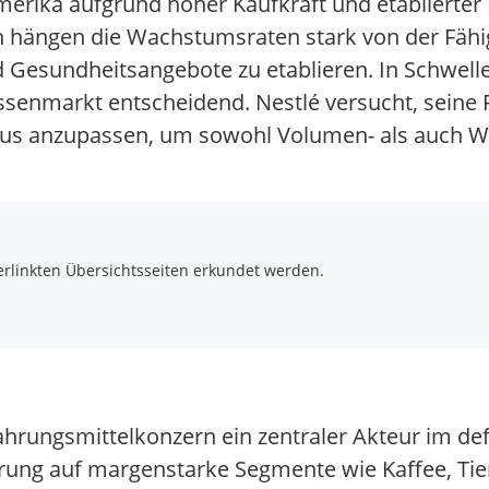
merika aufgrund hoher Kaufkraft und etablierter
en hängen die Wachstumsraten stark von der Fähi
esundheitsangebote zu etablieren. In Schwelle
senmarkt entscheidend. Nestlé versucht, seine P
aus anzupassen, um sowohl Volumen- als auch 
rlinkten Übersichtsseiten erkundet werden.
 Nahrungsmittelkonzern ein zentraler Akteur im de
erung auf margenstarke Segmente wie Kaffee, Ti