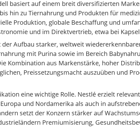
 basiert auf einem breit diversifizierten Marke
is hin zu Tiernahrung und Produkten für medizi
trielle Produktion, globale Beschaffung und umfa
astronomie und im Direktvertrieb, etwa bei Kapse
t der Aufbau starker, weltweit wiedererkennbare
ernahrung mit Purina sowie im Bereich Babynahr
Die Kombination aus Markenstärke, hoher Distri
möglichen, Preissetzungsmacht auszuüben und Pr
kation eine wichtige Rolle. Nestlé erzielt relevan
Europa und Nordamerika als auch in aufstrebend
nländern setzt der Konzern stärker auf Wachstum
dustrieländern Premiumisierung, Gesundheitsbe