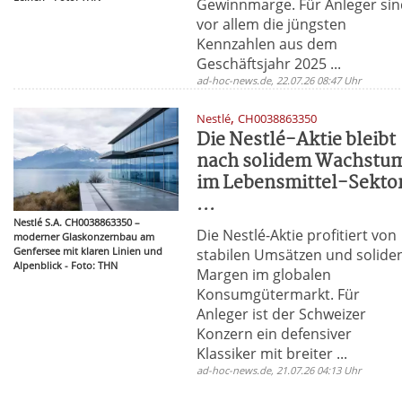
Gewinnmarge. Für Anleger si
vor allem die jüngsten
Kennzahlen aus dem
Geschäftsjahr 2025 ...
ad-hoc-news.de, 22.07.26 08:47 Uhr
,
Nestlé
CH0038863350
Die Nestlé-Aktie bleibt
nach solidem Wachstu
im Lebensmittel-Sekto
...
Nestlé S.A. CH0038863350 –
Die Nestlé-Aktie profitiert von
moderner Glaskonzernbau am
Genfersee mit klaren Linien und
stabilen Umsätzen und solide
Alpenblick - Foto: THN
Margen im globalen
Konsumgütermarkt. Für
Anleger ist der Schweizer
Konzern ein defensiver
Klassiker mit breiter ...
ad-hoc-news.de, 21.07.26 04:13 Uhr