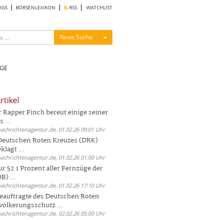
OGS
BÖRSENLEXIKON
RSS
WATCHLIST
Menü ein-/ausblenden
News Suche
GE
rtikel
Rapper Finch bereut einige seiner
 ...
nachrichtenagentur.de, 01.02.26 09:01 Uhr
 Deutschen Roten Kreuzes (DRK)
lagt ...
nachrichtenagentur.de, 01.02.26 01:00 Uhr
r 52 1 Prozent aller Fernzüge der
) ...
nachrichtenagentur.de, 01.02.26 17:10 Uhr
auftragte des Deutschen Roten
völkerungsschutz ...
nachrichtenagentur.de, 02.02.26 05:00 Uhr