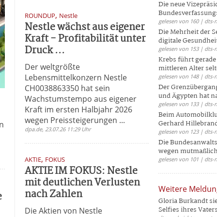
Die neue Vizepräsi
Bundesverfassungs
,
ROUNDUP
Nestle
gelesen von 160 | dts-
Nestle wächst aus eigener
Die Mehrheit der S
Kraft - Profitabilität unter
digitale Gesundhei
Druck ...
gelesen von 153 | dts-
Krebs führt gerad
Der weltgrößte
mittleren Alter selt
Lebensmittelkonzern Nestle
gelesen von 148 | dts-
Der Grenzübergang
CH0038863350 hat sein
und Ägypten hat na
Wachstumstempo aus eigener
gelesen von 133 | dts-
Kraft im ersten Halbjahr 2026
Beim Automobilklu
wegen Preissteigerungen ...
Gerhard Hillebrand
in
dpa.de, 23.07.26 11:29 Uhr
gelesen von 123 | dts-
Die Bundesanwalts
wegen mutmaßliche
,
AKTIE
FOKUS
gelesen von 101 | dts-
AKTIE IM FOKUS: Nestle
mit deutlichen Verlusten
Weitere Meldu
nach Zahlen
e
Gloria Burkandt si
Selfies ihres Vaters 
Die Aktien von Nestle