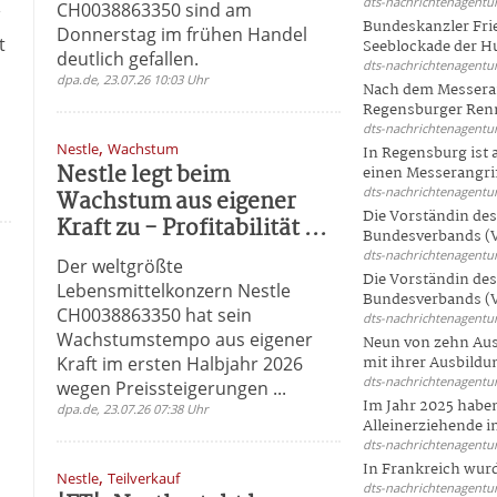
.
dts-nachrichtenagentur
CH0038863350 sind am
Bundeskanzler Frie
Donnerstag im frühen Handel
t
Seeblockade der Hut
deutlich gefallen.
dts-nachrichtenagentur
dpa.de, 23.07.26 10:03 Uhr
Nach dem Messeran
Regensburger Renn
dts-nachrichtenagentur
,
Nestle
Wachstum
In Regensburg ist
Nestle legt beim
einen Messerangriff
dts-nachrichtenagentur
Wachstum aus eigener
Die Vorständin de
Kraft zu - Profitabilität ...
Bundesverbands (V
dts-nachrichtenagentur
Der weltgrößte
Die Vorständin de
Lebensmittelkonzern Nestle
Bundesverbands (V
CH0038863350 hat sein
dts-nachrichtenagentur
Wachstumstempo aus eigener
Neun von zehn Aus
Kraft im ersten Halbjahr 2026
mit ihrer Ausbildun
dts-nachrichtenagentur
wegen Preissteigerungen ...
Im Jahr 2025 haben
dpa.de, 23.07.26 07:38 Uhr
Alleinerziehende i
dts-nachrichtenagentur
In Frankreich wur
,
Nestle
Teilverkauf
dts-nachrichtenagentur