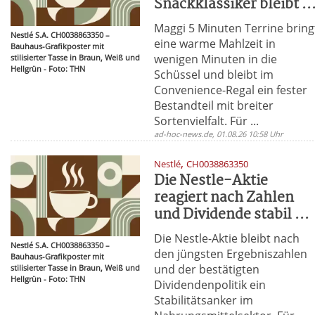
Snackklassiker bleibt ..
Maggi 5 Minuten Terrine bring
Nestlé S.A. CH0038863350 –
eine warme Mahlzeit in
Bauhaus-Grafikposter mit
wenigen Minuten in die
stilisierter Tasse in Braun, Weiß und
Hellgrün - Foto: THN
Schüssel und bleibt im
Convenience-Regal ein fester
Bestandteil mit breiter
Sortenvielfalt. Für ...
ad-hoc-news.de, 01.08.26 10:58 Uhr
,
Nestlé
CH0038863350
Die Nestle-Aktie
reagiert nach Zahlen
und Dividende stabil ...
Die Nestle-Aktie bleibt nach
Nestlé S.A. CH0038863350 –
den jüngsten Ergebniszahlen
Bauhaus-Grafikposter mit
und der bestätigten
stilisierter Tasse in Braun, Weiß und
Hellgrün - Foto: THN
Dividendenpolitik ein
Stabilitätsanker im