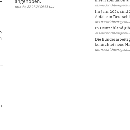
-
ihre Habilitation an
angehoben.
dts-nachrichtenagentur
dpa.de, 22.07.26 09:35 Uhr
Im Jahr 2024 sind 
Abfälle in Deutschl
dts-nachrichtenagentur
In Deutschland gi
is
dts-nachrichtenagentur
n
Die Bundesarbeit
befürchtet neue Här
dts-nachrichtenagentur
n