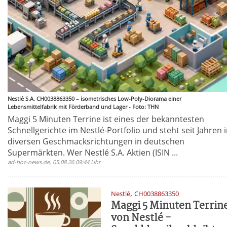
Nestlé S.A. CH0038863350 – isometrisches Low-Poly-Diorama einer
Lebensmittelfabrik mit Förderband und Lager - Foto: THN
Maggi 5 Minuten Terrine ist eines der bekanntesten
Schnellgerichte im Nestlé-Portfolio und steht seit Jahren 
diversen Geschmacksrichtungen in deutschen
Supermärkten. Wer Nestlé S.A. Aktien (ISIN ...
ad-hoc-news.de, 05.08.26 09:44 Uhr
,
Nestlé
CH0038863350
Maggi 5 Minuten Terrin
von Nestlé -