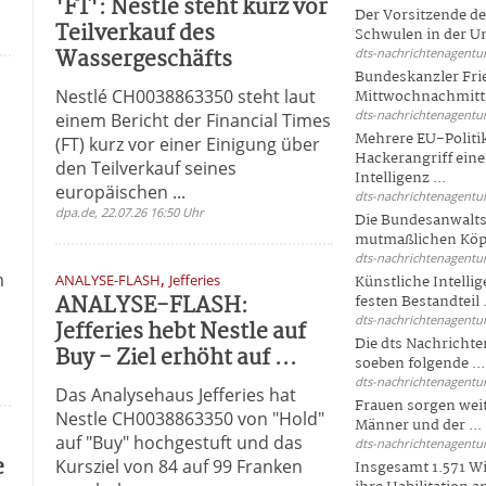
'FT': Nestle steht kurz vor
Der Vorsitzende d
Teilverkauf des
Schwulen in der Un
Wassergeschäfts
dts-nachrichtenagentur
Bundeskanzler Fri
Nestlé CH0038863350 steht laut
Mittwochnachmitta
dts-nachrichtenagentur
einem Bericht der Financial Times
Mehrere EU-Politi
(FT) kurz vor einer Einigung über
Hackerangriff ein
den Teilverkauf seines
Intelligenz ...
europäischen ...
dts-nachrichtenagentur
dpa.de, 22.07.26 16:50 Uhr
Die Bundesanwalts
mutmaßlichen Köpfe
d
dts-nachrichtenagentur
,
m
ANALYSE-FLASH
Jefferies
Künstliche Intellig
ANALYSE-FLASH:
festen Bestandteil .
dts-nachrichtenagentur
Jefferies hebt Nestle auf
Die dts Nachrichten
Buy - Ziel erhöht auf ...
soeben folgende ...
dts-nachrichtenagentur
Das Analysehaus Jefferies hat
Frauen sorgen weite
Nestle CH0038863350 von "Hold"
Männer und der ...
auf "Buy" hochgestuft und das
dts-nachrichtenagentur
e
Kursziel von 84 auf 99 Franken
Insgesamt 1.571 Wi