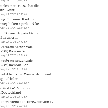
.de, 24.07.26 06:00 Uhr
drich Merz (CDU) hat die
hi-Miliz ...
.de, 23.07.26 21:33 Uhr
griff in einer Bank im
weg haben Spezialkräfte ...
.de, 23.07.26 18:46 Uhr
 am Donnerstag ein Mann durch
 in einer ...
.de, 23.07.26 17:42 Uhr
s Verbraucherzentrale
ZBV) Ramona Pop ...
.de, 23.07.26 17:21 Uhr
s Verbraucherzentrale
ZBV) Ramona Pop ...
.de, 23.07.26 17:21 Uhr
zubildenden in Deutschland sind
g zufrieden. ...
.de, 23.07.26 13:04 Uhr
 rund 1 62 Millionen
n Deutschland ...
.de, 23.07.26 08:19 Uhr
den während der Hitzewelle vom 17.
.de, 22.07.26 23:03 Uhr