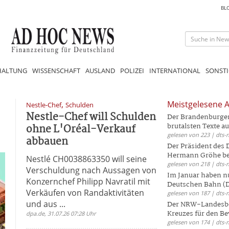
BL
HALTUNG
WISSENSCHAFT
AUSLAND
POLIZEI
INTERNATIONAL
SONSTI
,
Meistgelesene A
Nestle-Chef
Schulden
Nestle-Chef will Schulden
Der Brandenburger 
ohne L'Oréal-Verkauf
brutalsten Texte aus
gelesen von 223 | dts-
abbauen
Der Präsident des
Hermann Gröhe bek
Nestlé CH0038863350 will seine
gelesen von 218 | dts-
Verschuldung nach Aussagen von
Im Januar haben nu
Konzernchef Philipp Navratil mit
Deutschen Bahn (DB
Verkäufen von Randaktivitäten
gelesen von 187 | dts-
und aus ...
Der NRW-Landesbe
Kreuzes für den Be
dpa.de, 31.07.26 07:28 Uhr
gelesen von 174 | dts-