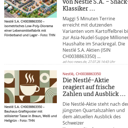
von Nestlé S.A. - Snack
Klassiker ...
Maggi 5 Minuten Terrine
Nestlé S.A. CH0038863350 –
erreicht mit dutzenden
isometrisches Low-Poly-Diorama
Varianten vom Kartoffelbrei b
einer Lebensmittelfabrik mit
Förderband und Lager - Foto: THN
zur Asia-Nudel-Suppe Millione
Haushalte im Snackregal. Die
Nestlé S.A. Aktien (ISIN
CH0038863350) ...
ad-hoc-news.de, 27.07.26 14:43 Uhr
,
Nestlé
CH0038863350
Die Nestlé-Aktie
reagiert auf frische
Zahlen und Ausblick ...
Die Nestlé-Aktie steht nach de
Nestlé S.A. CH0038863350 –
jüngsten Quartalszahlen und
Bauhaus-Grafikposter mit
dem aktuellen Ausblick des
stilisierter Tasse in Braun, Weiß und
Hellgrün - Foto: THN
Schweizer