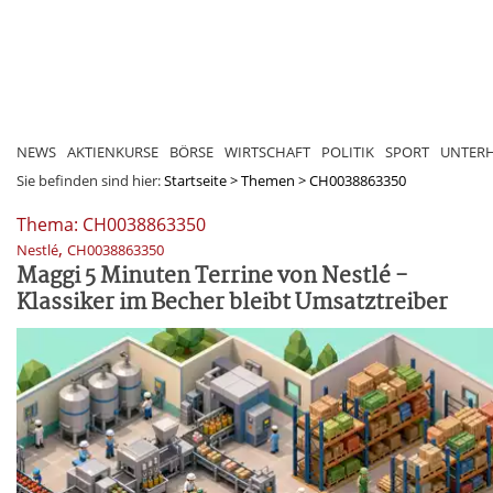
NEWS
AKTIENKURSE
BÖRSE
WIRTSCHAFT
POLITIK
SPORT
UNTER
Sie befinden sind hier:
Startseite
>
Themen
>
CH0038863350
Thema: CH0038863350
,
Nestlé
CH0038863350
Maggi 5 Minuten Terrine von Nestlé -
Klassiker im Becher bleibt Umsatztreiber