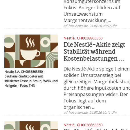
Konsumgüterkonzerns im
Fokus. Anleger blicken auf
Umsatzwachstum
Margenentwicklung ...
ad-hoc-news.de, 25.07.26 07:52 Uhr
,
Nestlé
CH0038863350
Die Nestlé-Aktie zeigt
Stabilität während
Kostenbelastungen ...
Die Nestlé-Aktie spiegelt einen
Nestlé S.A. CH0038863350 –
soliden Umsatzanstieg bei
Bauhaus-Grafikposter mit
gleichzeitiger Margenbelastun
stilisierter Tasse in Braun, Weiß und
Hellgrün - Foto: THN
durch höhere Inputkosten un
Preisanpassungen wider. Der
Fokus liegt auf dem
organischen ...
ad-hoc-news.de, 24.07.26 10:11 Uhr
,
Nestlé
CH0038863350