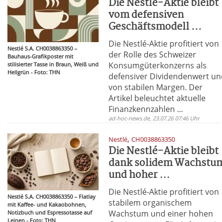
Die Nestlé-Aktie bleibt
vom defensiven
Geschäftsmodell ...
Die Nestlé-Aktie profitiert von
Nestlé S.A. CH0038863350 –
der Rolle des Schweizer
Bauhaus-Grafikposter mit
Konsumgüterkonzerns als
stilisierter Tasse in Braun, Weiß und
Hellgrün - Foto: THN
defensiver Dividendenwert u
von stabilen Margen. Der
Artikel beleuchtet aktuelle
Finanzkennzahlen ...
ad-hoc-news.de, 23.07.26 07:46 Uhr
,
Nestlé
CH0038863350
Die Nestlé-Aktie bleibt
dank solidem Wachstu
und hoher ...
Die Nestlé-Aktie profitiert von
Nestlé S.A. CH0038863350 – Flatlay
stabilem organischem
mit Kaffee- und Kakaobohnen,
Wachstum und einer hohen
Notizbuch und Espressotasse auf
Leinen - Foto: THN