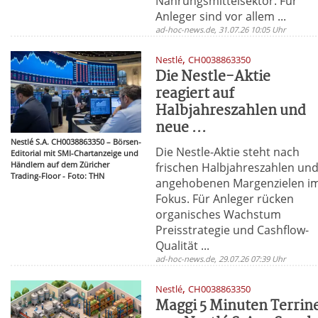
Nahrungsmittelsektor. Für
Anleger sind vor allem ...
ad-hoc-news.de, 31.07.26 10:05 Uhr
,
Nestlé
CH0038863350
Die Nestle-Aktie
reagiert auf
Halbjahreszahlen und
neue ...
Nestlé S.A. CH0038863350 – Börsen-
Die Nestle-Aktie steht nach
Editorial mit SMI-Chartanzeige und
Händlern auf dem Züricher
frischen Halbjahreszahlen un
Trading-Floor - Foto: THN
angehobenen Margenzielen i
Fokus. Für Anleger rücken
organisches Wachstum
Preisstrategie und Cashflow-
Qualität ...
ad-hoc-news.de, 29.07.26 07:39 Uhr
,
Nestlé
CH0038863350
Maggi 5 Minuten Terrin