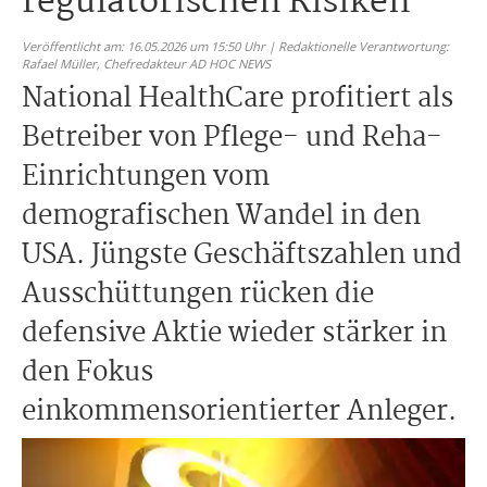
regulatorischen Risiken
Veröffentlicht am: 16.05.2026 um 15:50 Uhr | Redaktionelle Verantwortung:
Rafael Müller,
Chefredakteur AD HOC NEWS
National HealthCare profitiert als
Betreiber von Pflege- und Reha-
Einrichtungen vom
demografischen Wandel in den
USA. Jüngste Geschäftszahlen und
Ausschüttungen rücken die
defensive Aktie wieder stärker in
den Fokus
einkommensorientierter Anleger.