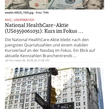
wealth-69525_1920.jpg - Foto: THN
,
NHC
US6359061031
National HealthCare-Aktie
(US6359061031): Kurs im Fokus ...
Die National HealthCare-Aktie bleibt nach den
juengsten Quartalszahlen und einem stabilen
Kursverlauf an der Nasdaq im Fokus. Ein Blick auf
aktuelle Kennzahlen Branchentrends ...
ad-hoc-news.de, 04.06.26 21:06 Uhr