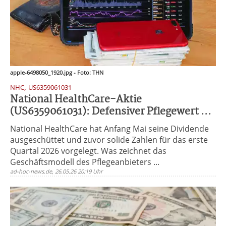
apple-6498050_1920.jpg - Foto: THN
,
NHC
US6359061031
National HealthCare-Aktie
(US6359061031): Defensiver Pflegewert ...
National HealthCare hat Anfang Mai seine Dividende
ausgeschüttet und zuvor solide Zahlen für das erste
Quartal 2026 vorgelegt. Was zeichnet das
Geschäftsmodell des Pflegeanbieters ...
ad-hoc-news.de, 26.05.26 20:19 Uhr