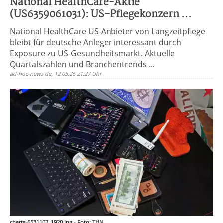
National HealthCare-Aktie
(US6359061031): US-Pflegekonzern ...
National HealthCare US-Anbieter von Langzeitpflege
bleibt für deutsche Anleger interessant durch
Exposure zu US-Gesundheitsmarkt. Aktuelle
Quartalszahlen und Branchentrends ...
ad-hoc-news.de, 12.05.26 21:27 Uhr
charts-6531107_1920.jpg - Foto: THN