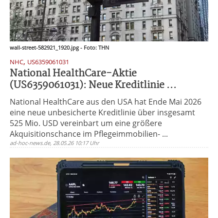
wall-street-582921_1920.jpg - Foto: THN
,
NHC
US6359061031
National HealthCare-Aktie
(US6359061031): Neue Kreditlinie ...
National HealthCare aus den USA hat Ende Mai 2026
eine neue unbesicherte Kreditlinie über insgesamt
525 Mio. USD vereinbart um eine größere
Akquisitionschance im Pflegeimmobilien- ...
ad-hoc-news.de, 28.05.26 10:17 Uhr