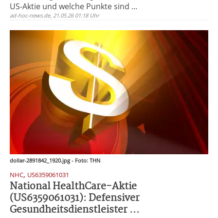
US-Aktie und welche Punkte sind ...
ad-hoc-news.de, 21.05.26 01:18 Uhr
dollar-2891842_1920.jpg - Foto: THN
,
NHC
US6359061031
National HealthCare-Aktie
(US6359061031): Defensiver
Gesundheitsdienstleister ...