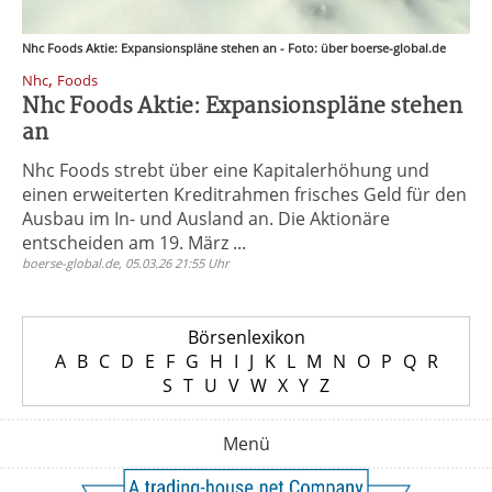
Nhc Foods Aktie: Expansionspläne stehen an - Foto: über boerse-global.de
,
Nhc
Foods
Nhc Foods Aktie: Expansionspläne stehen
an
Nhc Foods strebt über eine Kapitalerhöhung und
einen erweiterten Kreditrahmen frisches Geld für den
Ausbau im In- und Ausland an. Die Aktionäre
entscheiden am 19. März ...
boerse-global.de, 05.03.26 21:55 Uhr
Börsenlexikon
A
B
C
D
E
F
G
H
I
J
K
L
M
N
O
P
Q
R
S
T
U
V
W
X
Y
Z
Menü