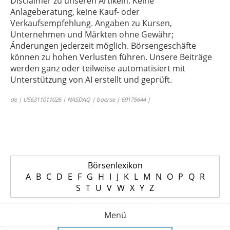
Disclaimer zu unseren Artikeln: Keine
Anlageberatung, keine Kauf- oder
Verkaufsempfehlung. Angaben zu Kursen,
Unternehmen und Märkten ohne Gewähr;
Änderungen jederzeit möglich. Börsengeschäfte
können zu hohen Verlusten führen. Unsere Beiträge
werden ganz oder teilweise automatisiert mit
Unterstützung von AI erstellt und geprüft.
de | US6311011026 | NASDAQ | boerse | 69175644 |
Börsenlexikon
A
B
C
D
E
F
G
H
I
J
K
L
M
N
O
P
Q
R
S
T
U
V
W
X
Y
Z
Menü