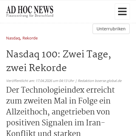
Unterrubriken
,
Nasdaq
Rekorde
Nasdaq 100: Zwei Tage,
zwei Rekorde
Veröffentlicht am: 17.04.2026 um 04:13 Uhr | Redaktion boerse-global.de
Der Technologieindex erreicht
zum zweiten Mal in Folge ein
Allzeithoch, angetrieben von
positiven Signalen im Iran-
Konflikt und starken