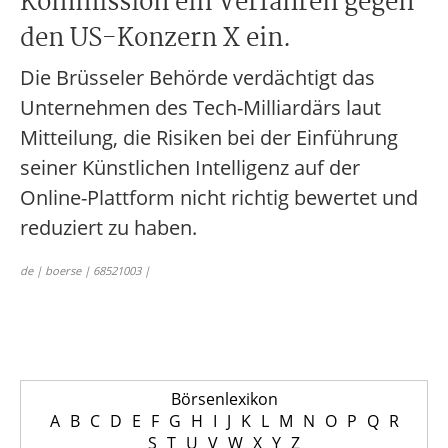
Kommission ein Verfahren gegen
den US-Konzern X ein.
Die Brüsseler Behörde verdächtigt das
Unternehmen des Tech-Milliardärs laut
Mitteilung, die Risiken bei der Einführung
seiner Künstlichen Intelligenz auf der
Online-Plattform nicht richtig bewertet und
reduziert zu haben.
de | boerse | 68521003 |
Börsenlexikon
A
B
C
D
E
F
G
H
I
J
K
L
M
N
O
P
Q
R
S
T
U
V
W
X
Y
Z