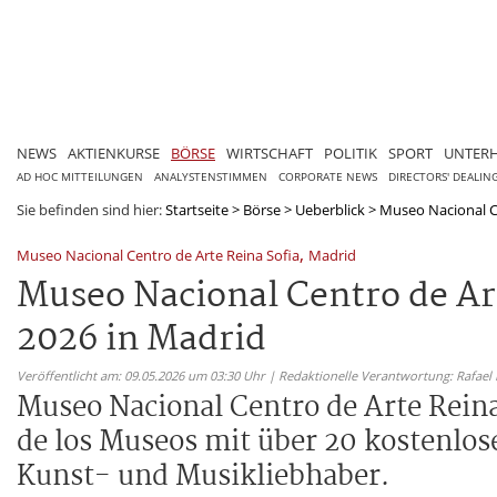
NEWS
AKTIENKURSE
BÖRSE
WIRTSCHAFT
POLITIK
SPORT
UNTER
AD HOC MITTEILUNGEN
ANALYSTENSTIMMEN
CORPORATE NEWS
DIRECTORS' DEALIN
Sie befinden sind hier:
Startseite
>
Börse
>
Ueberblick
>
Museo Nacional Ce
,
Museo Nacional Centro de Arte Reina Sofia
Madrid
Museo Nacional Centro de Ar
2026 in Madrid
Veröffentlicht am: 09.05.2026 um 03:30 Uhr | Redaktionelle Verantwortung: Rafael
Museo Nacional Centro de Arte Reina
de los Museos mit über 20 kostenlos
Kunst- und Musikliebhaber.