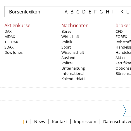
Börsenlexikon
A
B
C
D
E
F
G
H
I
J
K
L
Aktienkurse
Nachrichten
broker
DAX
Börse
CFD
MDAX
Wirtschaft
FOREX
TECDAX
Politik
Rohstoff
SDAX
Sport
Handels
Dow Jones
Wissenschaft
Handelss
Ausland
Aktien
Polizei
Zertifika
Unterhaltung
Options
International
Börsens
Kalenderblatt
|
|
|
|
|
i
News
Kontakt
Impressum
Datenschutze