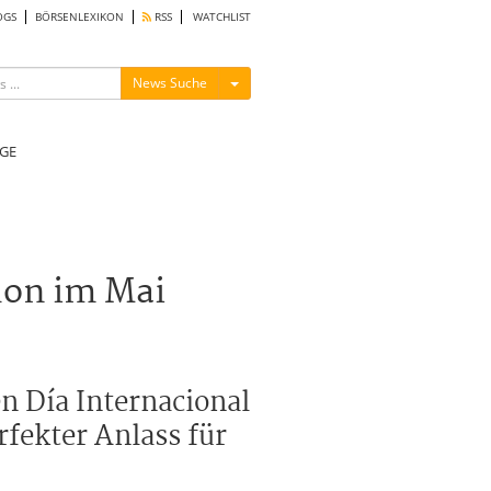
OGS
BÖRSENLEXIKON
RSS
WATCHLIST
Menü ein-/ausblenden
News Suche
GE
hon im Mai
n Día Internacional
rfekter Anlass für