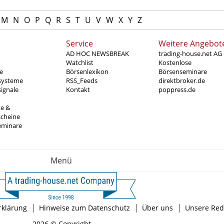
M
N
O
P
Q
R
S
T
U
V
W
X
Y
Z
Service
Weitere Angebot
AD HOC NEWSBREAK
trading-house.net AG
Watchlist
Kostenlose
e
Börsenlexikon
Börsenseminare
systeme
RSS_Feeds
direktbroker.de
ignale
Kontakt
poppress.de
te &
scheine
eminare
Menü
|
|
|
rklärung
Hinweise zum Datenschutz
Über uns
Unsere Red
2026 © Copyright