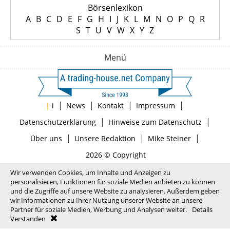
Börsenlexikon
A
B
C
D
E
F
G
H
I
J
K
L
M
N
O
P
Q
R
S
T
U
V
W
X
Y
Z
Menü
|
|
|
|
|
i
News
Kontakt
Impressum
|
|
Datenschutzerklärung
Hinweise zum Datenschutz
|
|
|
Über uns
Unsere Redaktion
Mike Steiner
2026 © Copyright
Wir verwenden Cookies, um Inhalte und Anzeigen zu
personalisieren, Funktionen für soziale Medien anbieten zu können
und die Zugriffe auf unsere Website zu analysieren. Außerdem geben
wir Informationen zu Ihrer Nutzung unserer Website an unsere
Partner für soziale Medien, Werbung und Analysen weiter.
Details
Verstanden