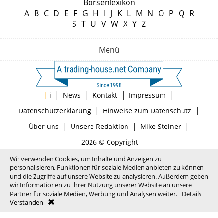
Börsenlexikon
A
B
C
D
E
F
G
H
I
J
K
L
M
N
O
P
Q
R
S
T
U
V
W
X
Y
Z
Menü
|
|
|
|
|
i
News
Kontakt
Impressum
|
|
Datenschutzerklärung
Hinweise zum Datenschutz
|
|
|
Über uns
Unsere Redaktion
Mike Steiner
2026 © Copyright
Wir verwenden Cookies, um Inhalte und Anzeigen zu
personalisieren, Funktionen für soziale Medien anbieten zu können
und die Zugriffe auf unsere Website zu analysieren. Außerdem geben
wir Informationen zu Ihrer Nutzung unserer Website an unsere
Partner für soziale Medien, Werbung und Analysen weiter.
Details
Verstanden