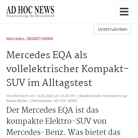
Unterrubriken
,
Mercedes
DE0007100000
Mercedes EQA als
vollelektrischer Kompakt-
SUV im Alltagstest
Veröffentlicht am: 16.05.2026 um 13:20 Uhr | Redaktionelle Verantwortung:
Rafael Müller,
Chefredakteur AD HOC NEWS
Der Mercedes EQA ist das
kompakte Elektro-SUV von
Mercedes-Benz. Was bietet das