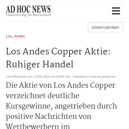
Unterrubriken
,
Los
Andes
Los Andes Copper Aktie:
Ruhiger Handel
Veröffentlicht am: 23.04.2026 um 03:00 Uhr | Redaktion boerse-global.de
Die Aktie von Los Andes Copper
verzeichnet deutliche
Kursgewinne, angetrieben durch
positive Nachrichten von
Wettbewerbern im