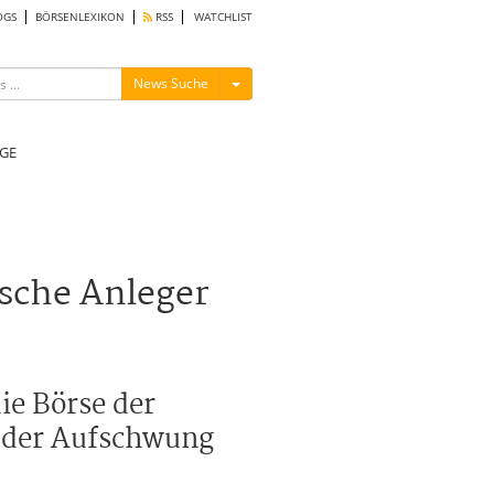
OGS
BÖRSENLEXIKON
RSS
WATCHLIST
Menü ein-/ausblenden
News Suche
GE
tsche Anleger
ie Börse der
t der Aufschwung