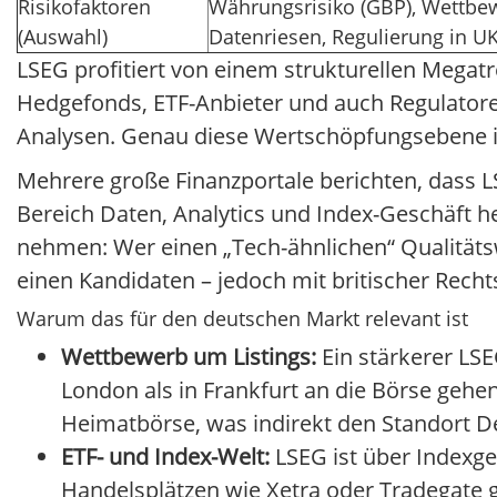
Risikofaktoren
Währungsrisiko (GBP), Wettbe
(Auswahl)
Datenriesen, Regulierung in U
LSEG profitiert von einem strukturellen Megatr
Hedgefonds, ETF-Anbieter und auch Regulator
Analysen. Genau diese Wertschöpfungsebene is
Mehrere große Finanzportale berichten, dass L
Bereich Daten, Analytics und Index-Geschäft h
nehmen: Wer einen „Tech-ähnlichen“ Qualitätsw
einen Kandidaten – jedoch mit britischer Rech
Warum das für den deutschen Markt relevant ist
Wettbewerb um Listings:
Ein stärkerer LSE
London als in Frankfurt an die Börse gehen
Heimatbörse, was indirekt den Standort De
ETF- und Index-Welt:
LSEG ist über Indexge
Handelsplätzen wie Xetra oder Tradegate g