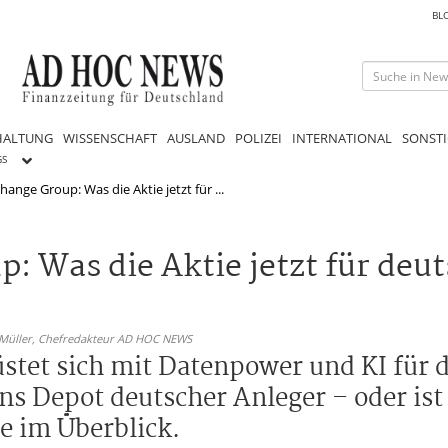
BL
HALTUNG
WISSENSCHAFT
AUSLAND
POLIZEI
INTERNATIONAL
SONSTI
GS
ange Group: Was die Aktie jetzt für ...
: Was die Aktie jetzt für deu
 Müller,
Chefredakteur AD HOC NEWS
tet sich mit Datenpower und KI für d
ins Depot deutscher Anleger – oder is
e im Überblick.