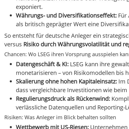
exponiert.
Währungs- und Diversifikationseffekt:
Für 
als britisch geprägter Wert eine Diversifik
So entsteht für deutsche Anleger ein strategis
versus
Risiko durch Währungsvolatilität und r
Chancen: Wo LSEG ihren Vorsprung ausspielen kan
Datengeschäft & KI:
LSEG kann ihre gewalt
monetarisieren – von Risikomodellen bis h
Skalierung ohne hohen Kapitaleinsatz:
Im D
dass vergleichbare Investitionen wie beim
Regulierungsdruck als Rückenwind:
Komple
verlässliche Datenquellen und Reporting-Lö
Risiken: Was Anleger im Blick behalten sollten
Wettbewerb mit US-Riesen:
Unternehmen wi