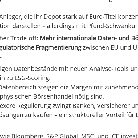
Anleger, die ihr Depot stark auf Euro-Titel konze
ation darstellen – allerdings mit Pfund-Schwankun
cher Trade-off:
Mehr internationale Daten- und 
egulatorische Fragmentierung
zwischen EU und U
n
igen Datenbestände mit neuen Analyse-Tools und
in zu ESG-Scoring.
atenbereich steigen die Margen mit zunehmend
 physischen Börsenhandel nötig sind.
xere Regulierung zwingt Banken, Versicherer u
sungen zu kaufen – ein struktureller Vorteil für 
e Bloomberg, S&P Global, MSCI und ICE investi