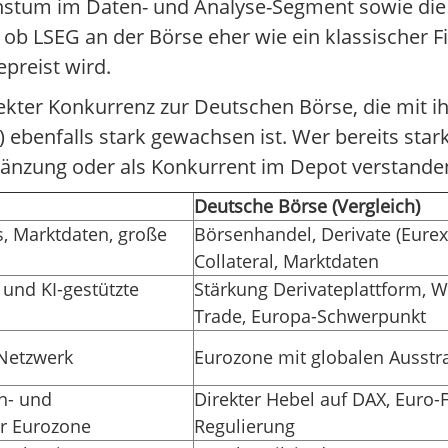
stum im Daten- und Analyse-Segment sowie die 
 ob LSEG an der Börse eher wie ein klassischer 
preist wird.
rekter Konkurrenz zur Deutschen Börse, die mit i
 ebenfalls stark gewachsen ist. Wer bereits star
Ergänzung oder als Konkurrent im Depot verstande
Deutsche Börse (Vergleich)
s, Marktdaten, große
Börsenhandel, Derivate (Eurex
Collateral, Marktdaten
 und KI-gestützte
Stärkung Derivateplattform, 
s
Trade, Europa-Schwerpunkt
 Netzwerk
Eurozone mit globalen Ausstr
n- und
Direkter Hebel auf DAX, Euro
r Eurozone
Regulierung