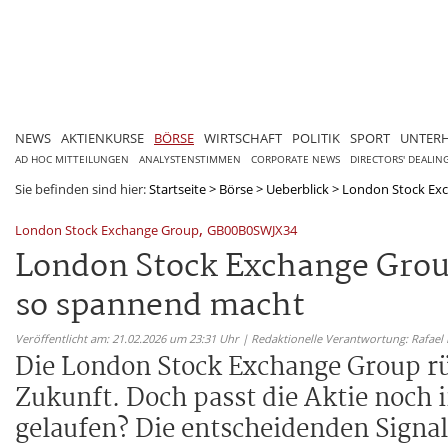
NEWS
AKTIENKURSE
BÖRSE
WIRTSCHAFT
POLITIK
SPORT
UNTER
AD HOC MITTEILUNGEN
ANALYSTENSTIMMEN
CORPORATE NEWS
DIRECTORS' DEALIN
Sie befinden sind hier:
Startseite
>
Börse
>
Ueberblick
>
London Stock Exch
,
London Stock Exchange Group
GB00B0SWJX34
London Stock Exchange Group
so spannend macht
Veröffentlicht am: 21.02.2026 um 23:31 Uhr | Redaktionelle Verantwortung: Rafael
Die London Stock Exchange Group rüs
Zukunft. Doch passt die Aktie noch 
gelaufen? Die entscheidenden Signal