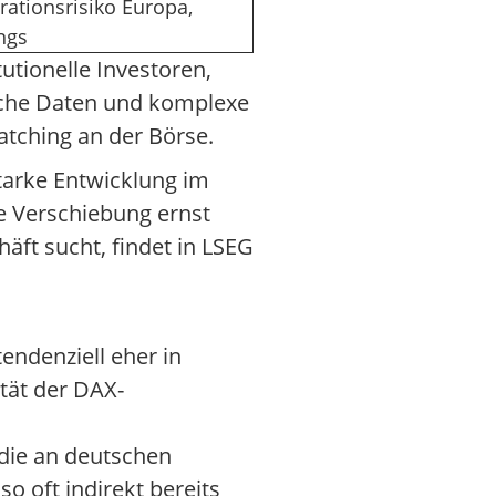
rationsrisiko Europa,
ngs
utionelle Investoren,
sche Daten und komplexe
tching an der Börse.
tarke Entwicklung im
e Verschiebung ernst
äft sucht, findet in LSEG
endenziell eher in
ität der DAX-
 die an deutschen
o oft indirekt bereits