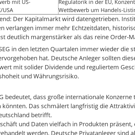
werb mit US-
Regulatorik in der EU, Konzent
K/USA
Wettbewerb um Handels-Listi
end: Der Kapitalmarkt wird datengetrieben. Instit
en verlangen immer mehr Echtzeitdaten, histori
t deutlich margenstärker als das reine Order-Ma
SEG in den letzten Quartalen immer wieder die s
ervorgehoben hat. Deutsche Anleger sollten dies
ert mit solider Dividende und reguliertem Gesch
tshoheit und Währungsrisiko.
G bedeutet, dass große internationale Konzerne t
 könnten. Das schmälert langfristig die Attraktiv
utschland betrifft.
schäft und Daten vielfach in Produkten präsent,
ehandelt werden. Deutsche Privatanleger sind als