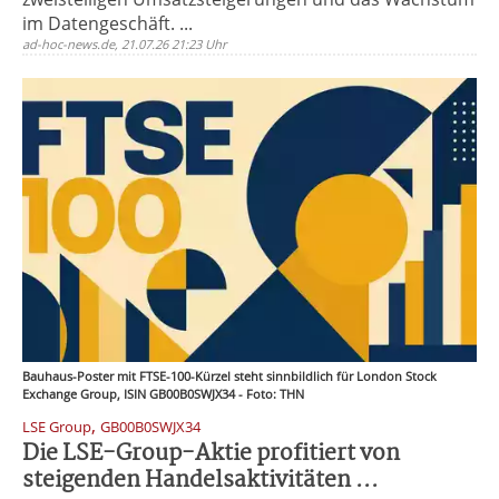
im Datengeschäft. ...
ad-hoc-news.de, 21.07.26 21:23 Uhr
Bauhaus-Poster mit FTSE-100-Kürzel steht sinnbildlich für London Stock
Exchange Group, ISIN GB00B0SWJX34 - Foto: THN
,
LSE Group
GB00B0SWJX34
Die LSE-Group-Aktie profitiert von
steigenden Handelsaktivitäten ...