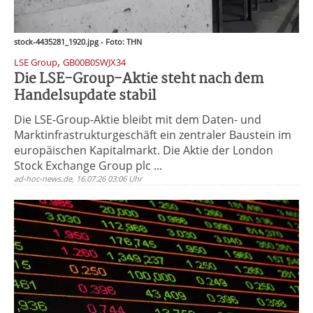
stock-4435281_1920.jpg - Foto: THN
,
LSE Group
GB00B0SWJX34
Die LSE-Group-Aktie steht nach dem
Handelsupdate stabil
Die LSE-Group-Aktie bleibt mit dem Daten- und
Marktinfrastrukturgeschäft ein zentraler Baustein im
europäischen Kapitalmarkt. Die Aktie der London
Stock Exchange Group plc ...
ad-hoc-news.de, 16.07.26 03:06 Uhr