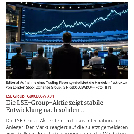
Editorial-Aufnahme eines Trading-Floors symbolisiert die Handelsinfrastruktur
von London Stock Exchange Group, ISIN GB00B0SWJX34 - Foto: THN
,
LSE Group
GB00B0SWJX34
Die LSE-Group-Aktie zeigt stabile
Entwicklung nach soliden ...
Die LSE-Group-Aktie steht im Fokus internationaler
Anleger: Der Markt reagiert auf die zuletzt gemeldeten
zweistelligen Umsatzsteigerungen und das Wachstum