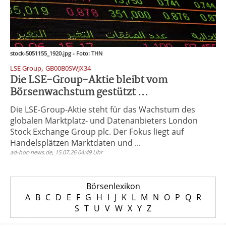
stock-5051155_1920.jpg - Foto: THN
,
LSE Group
GB00B0SWJX34
Die LSE-Group-Aktie bleibt vom
Börsenwachstum gestützt ...
Die LSE-Group-Aktie steht für das Wachstum des
globalen Marktplatz- und Datenanbieters London
Stock Exchange Group plc. Der Fokus liegt auf
Handelsplätzen Marktdaten und ...
ad-hoc-news.de, 15.07.26 04:49 Uhr
Börsenlexikon
A
B
C
D
E
F
G
H
I
J
K
L
M
N
O
P
Q
R
S
T
U
V
W
X
Y
Z