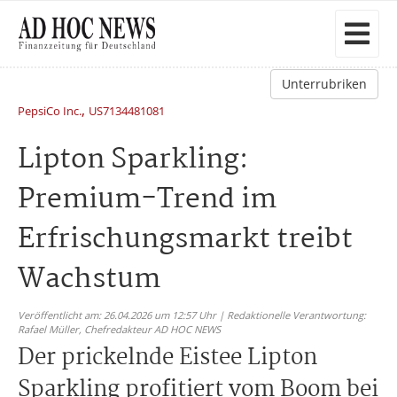
Unterrubriken
,
PepsiCo Inc.
US7134481081
Lipton Sparkling:
Premium-Trend im
Erfrischungsmarkt treibt
Wachstum
Veröffentlicht am: 26.04.2026 um 12:57 Uhr | Redaktionelle Verantwortung:
Rafael Müller,
Chefredakteur AD HOC NEWS
Der prickelnde Eistee Lipton
Sparkling profitiert vom Boom bei