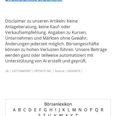
Disclaimer zu unseren Artikeln: Keine
Anlageberatung, keine Kauf- oder
Verkaufsempfehlung. Angaben zu Kursen,
Unternehmen und Märkten ohne Gewähr;
Änderungen jederzeit möglich. Börsengeschäfte
können zu hohen Verlusten führen. Unsere Beiträge
werden ganz oder teilweise automatisiert mit
Unterstützung von AI erstellt und geprüft.
de | US7134481081 | PEPSICO INC. | boerse | 69243679 |
Börsenlexikon
A
B
C
D
E
F
G
H
I
J
K
L
M
N
O
P
Q
R
S
T
U
V
W
X
Y
Z