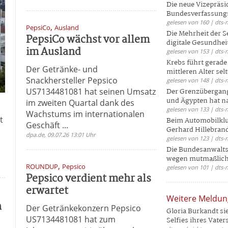
Die neue Vizepräsi
Bundesverfassungs
gelesen von 160 | dts-
,
PepsiCo
Ausland
Die Mehrheit der S
PepsiCo wächst vor allem
digitale Gesundhei
im Ausland
gelesen von 153 | dts-
Krebs führt gerad
Der Getränke- und
mittleren Alter selt
Snackhersteller Pepsico
gelesen von 148 | dts-
US7134481081 hat seinen Umsatz
Der Grenzübergang
und Ägypten hat na
im zweiten Quartal dank des
gelesen von 133 | dts-
Wachstums im internationalen
t
Beim Automobilklu
Geschäft ...
Gerhard Hillebrand
dpa.de, 09.07.26 13:01 Uhr
gelesen von 123 | dts-
Die Bundesanwalts
wegen mutmaßliche
,
ROUNDUP
Pepsico
gelesen von 101 | dts-
Pepsico verdient mehr als
erwartet
Weitere Meldu
h
Der Getränkekonzern Pepsico
Gloria Burkandt si
US7134481081 hat zum
Selfies ihres Vaters 