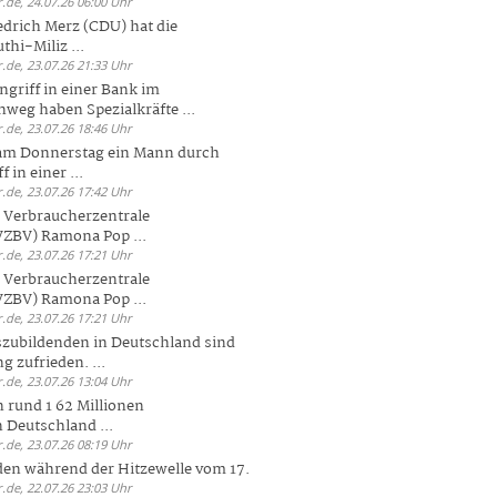
.de, 24.07.26 06:00 Uhr
drich Merz (CDU) hat die
hi-Miliz ...
.de, 23.07.26 21:33 Uhr
griff in einer Bank im
weg haben Spezialkräfte ...
.de, 23.07.26 18:46 Uhr
 am Donnerstag ein Mann durch
 in einer ...
.de, 23.07.26 17:42 Uhr
s Verbraucherzentrale
ZBV) Ramona Pop ...
.de, 23.07.26 17:21 Uhr
s Verbraucherzentrale
ZBV) Ramona Pop ...
.de, 23.07.26 17:21 Uhr
zubildenden in Deutschland sind
g zufrieden. ...
.de, 23.07.26 13:04 Uhr
 rund 1 62 Millionen
n Deutschland ...
.de, 23.07.26 08:19 Uhr
den während der Hitzewelle vom 17.
.de, 22.07.26 23:03 Uhr