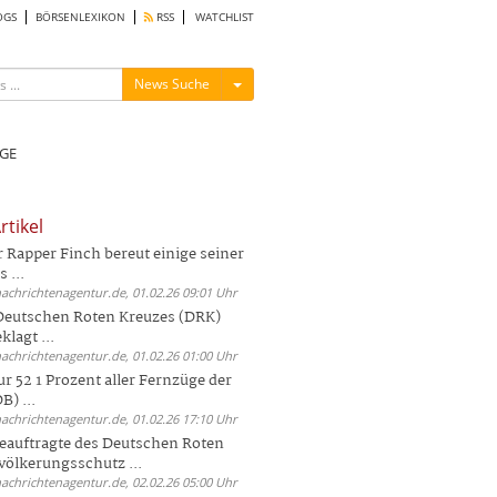
OGS
BÖRSENLEXIKON
RSS
WATCHLIST
Menü ein-/ausblenden
News Suche
GE
rtikel
Rapper Finch bereut einige seiner
 ...
nachrichtenagentur.de, 01.02.26 09:01 Uhr
 Deutschen Roten Kreuzes (DRK)
lagt ...
nachrichtenagentur.de, 01.02.26 01:00 Uhr
r 52 1 Prozent aller Fernzüge der
) ...
nachrichtenagentur.de, 01.02.26 17:10 Uhr
auftragte des Deutschen Roten
völkerungsschutz ...
nachrichtenagentur.de, 02.02.26 05:00 Uhr