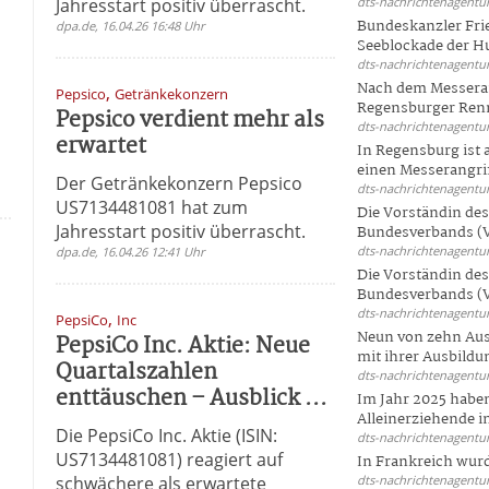
Jahresstart positiv überrascht.
dts-nachrichtenagentur
Bundeskanzler Frie
dpa.de, 16.04.26 16:48 Uhr
Seeblockade der Hut
dts-nachrichtenagentur
Nach dem Messeran
,
Pepsico
Getränkekonzern
Regensburger Renn
Pepsico verdient mehr als
dts-nachrichtenagentur
1
erwartet
In Regensburg ist
einen Messerangriff
Der Getränkekonzern Pepsico
dts-nachrichtenagentur
US7134481081 hat zum
Die Vorständin de
Jahresstart positiv überrascht.
Bundesverbands (V
dts-nachrichtenagentur
dpa.de, 16.04.26 12:41 Uhr
Die Vorständin de
Bundesverbands (V
dts-nachrichtenagentur
,
PepsiCo
Inc
Neun von zehn Aus
PepsiCo Inc. Aktie: Neue
mit ihrer Ausbildun
Quartalszahlen
dts-nachrichtenagentur
enttäuschen – Ausblick ...
Im Jahr 2025 haben
Alleinerziehende i
Die PepsiCo Inc. Aktie (ISIN:
dts-nachrichtenagentur
US7134481081) reagiert auf
In Frankreich wur
schwächere als erwartete
dts-nachrichtenagentur