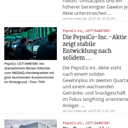
robust. Umsatzplus und ein
höherer bereinigter Gewinn je
Aktie unterstreichen ...
ad-hoc-news.de, 25.07.26 12:18 Uhr
,
PepsiCo Inc.
US7134481081
Die PepsiCo-Inc.-Aktie
zeigt stabile
Entwicklung nach
solidem ...
PepsiCo US7134481081 mit
Die PepsiCo-Inc.-Aktie steht
dramatischem Börsen-Editorial
vom NASDAQ-Handelsparkett mit
nach einem soliden
grün leuchtenden Kursmonitoren
Gewinnplus im zweiten Quarta
im Hintergrund - Foto: THN
und einem wachsenden
Getränke- und Snackgeschäft
im Fokus langfristig orientiert
Anleger. ...
ad-hoc-news.de, 24.07.26 11:22 Uhr
,
PepsiCo Inc.
US7134481081