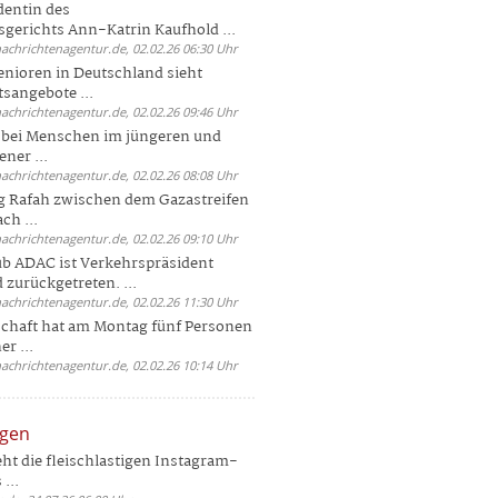
dentin des
gerichts Ann-Katrin Kaufhold ...
nachrichtenagentur.de, 02.02.26 06:30 Uhr
enioren in Deutschland sieht
tsangebote ...
nachrichtenagentur.de, 02.02.26 09:46 Uhr
e bei Menschen im jüngeren und
ener ...
nachrichtenagentur.de, 02.02.26 08:08 Uhr
 Rafah zwischen dem Gazastreifen
ch ...
nachrichtenagentur.de, 02.02.26 09:10 Uhr
b ADAC ist Verkehrspräsident
 zurückgetreten. ...
nachrichtenagentur.de, 02.02.26 11:30 Uhr
chaft hat am Montag fünf Personen
r ...
nachrichtenagentur.de, 02.02.26 10:14 Uhr
ngen
eht die fleischlastigen Instagram-
...