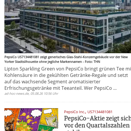
PepsiCo US7134481081 zeigt generisches Glas-Stahl-Konzerngebäude vor der New
Yorker Stadtsilhouette ohne jegliche Markennamen - Foto: THN
Lipton Sparkling Green von PepsiCo bringt grünen Tee mi
Kohlensäure in die gekühlten Getränke-Regale und setzt
auf das wachsende Segment aromatisierter
Erfrischungsgetränke mit Teeanteil. Wer PepsiCo ...
ad-hoc-news.de, 05.08.26 10:56 Uhr
,
PepsiCo Inc.
US7134481081
PepsiCo-Aktie zeigt sic
vor den Quartalszahlen