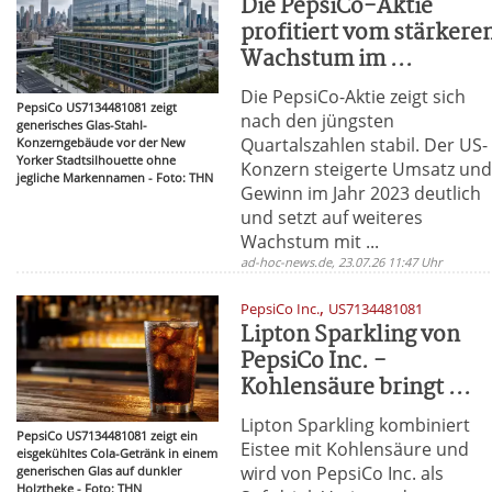
Die PepsiCo-Aktie
profitiert vom stärkere
Wachstum im ...
Die PepsiCo-Aktie zeigt sich
PepsiCo US7134481081 zeigt
nach den jüngsten
generisches Glas-Stahl-
Quartalszahlen stabil. Der US-
Konzerngebäude vor der New
Yorker Stadtsilhouette ohne
Konzern steigerte Umsatz un
jegliche Markennamen - Foto: THN
Gewinn im Jahr 2023 deutlich
und setzt auf weiteres
Wachstum mit ...
ad-hoc-news.de, 23.07.26 11:47 Uhr
,
PepsiCo Inc.
US7134481081
Lipton Sparkling von
PepsiCo Inc. -
Kohlensäure bringt ...
Lipton Sparkling kombiniert
PepsiCo US7134481081 zeigt ein
Eistee mit Kohlensäure und
eisgekühltes Cola-Getränk in einem
wird von PepsiCo Inc. als
generischen Glas auf dunkler
Holztheke - Foto: THN