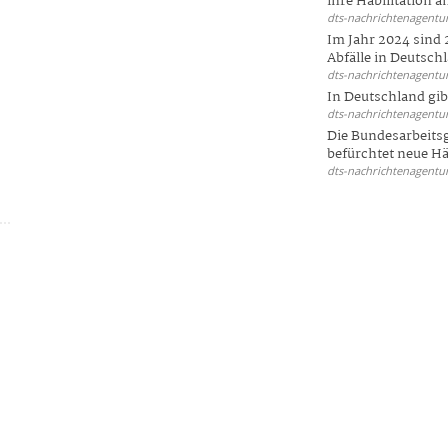
ihre Habilitation an
dts-nachrichtenagentur
Im Jahr 2024 sind 
Abfälle in Deutschl
dts-nachrichtenagentur
In Deutschland gi
dts-nachrichtenagentur
Die Bundesarbeit
befürchtet neue Här
dts-nachrichtenagentur