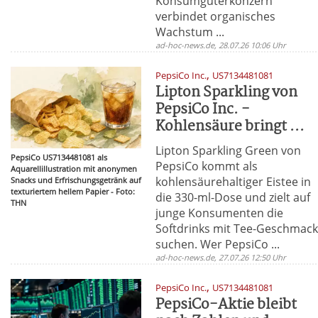
Konsumgüterkonzern
verbindet organisches
Wachstum ...
ad-hoc-news.de, 28.07.26 10:06 Uhr
,
PepsiCo Inc.
US7134481081
Lipton Sparkling von
PepsiCo Inc. -
Kohlensäure bringt ...
Lipton Sparkling Green von
PepsiCo US7134481081 als
PepsiCo kommt als
Aquarellillustration mit anonymen
kohlensäurehaltiger Eistee in
Snacks und Erfrischungsgetränk auf
texturiertem hellem Papier - Foto:
die 330-ml-Dose und zielt auf
THN
junge Konsumenten die
Softdrinks mit Tee-Geschmac
suchen. Wer PepsiCo ...
ad-hoc-news.de, 27.07.26 12:50 Uhr
,
PepsiCo Inc.
US7134481081
PepsiCo-Aktie bleibt