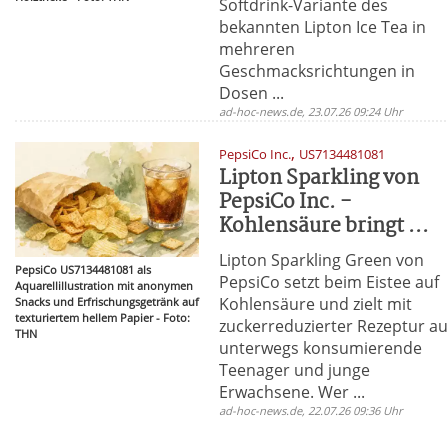
Softdrink-Variante des
bekannten Lipton Ice Tea in
mehreren
Geschmacksrichtungen in
Dosen ...
ad-hoc-news.de, 23.07.26 09:24 Uhr
,
PepsiCo Inc.
US7134481081
Lipton Sparkling von
PepsiCo Inc. -
Kohlensäure bringt ...
Lipton Sparkling Green von
PepsiCo US7134481081 als
PepsiCo setzt beim Eistee auf
Aquarellillustration mit anonymen
Kohlensäure und zielt mit
Snacks und Erfrischungsgetränk auf
texturiertem hellem Papier - Foto:
zuckerreduzierter Rezeptur au
THN
unterwegs konsumierende
Teenager und junge
Erwachsene. Wer ...
ad-hoc-news.de, 22.07.26 09:36 Uhr