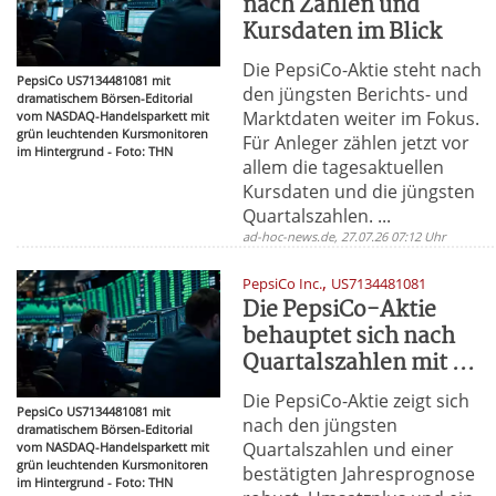
nach Zahlen und
Kursdaten im Blick
Die PepsiCo-Aktie steht nach
PepsiCo US7134481081 mit
den jüngsten Berichts- und
dramatischem Börsen-Editorial
Marktdaten weiter im Fokus.
vom NASDAQ-Handelsparkett mit
grün leuchtenden Kursmonitoren
Für Anleger zählen jetzt vor
im Hintergrund - Foto: THN
allem die tagesaktuellen
Kursdaten und die jüngsten
Quartalszahlen. ...
ad-hoc-news.de, 27.07.26 07:12 Uhr
,
PepsiCo Inc.
US7134481081
Die PepsiCo-Aktie
behauptet sich nach
Quartalszahlen mit ...
Die PepsiCo-Aktie zeigt sich
PepsiCo US7134481081 mit
nach den jüngsten
dramatischem Börsen-Editorial
Quartalszahlen und einer
vom NASDAQ-Handelsparkett mit
grün leuchtenden Kursmonitoren
bestätigten Jahresprognose
im Hintergrund - Foto: THN