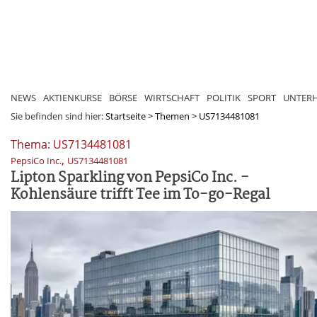
NEWS
AKTIENKURSE
BÖRSE
WIRTSCHAFT
POLITIK
SPORT
UNTER
Sie befinden sind hier:
Startseite
>
Themen
>
US7134481081
Thema: US7134481081
,
PepsiCo Inc.
US7134481081
Lipton Sparkling von PepsiCo Inc. -
Kohlensäure trifft Tee im To-go-Regal