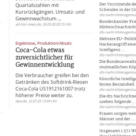
Der Vorsitzende d
Quartalszahlen mit
Schwulen in der Un
Kursrückgängen. Umsatz- und
dts-nachrichtenagentur
Gewinnwachstum ...
Bundeskanzler Fri
ad-hoc-news.de, 24.03.26 02:15 Uhr
Mittwochnachmitta
dts-nachrichtenagentur
Mehrere EU-Politi
,
Ergebnisse
Produktion/Absatz
Hackerangriff ein
Coca-Cola etwas
Intelligenz ...
dts-nachrichtenagentur
zuversichtlicher für
Die Bundesanwalts
Gewinnentwicklung
mutmaßlichen Köpfe
dts-nachrichtenagentur
Die Verbraucher greifen bei den
Künstliche Intellig
Getränken des Softdrink-Riesen
festen Bestandteil .
Coca-Cola US1912161007 trotz
dts-nachrichtenagentur
höherer Preise weiter zu.
Die dts Nachrichten
k
dpa.de, 22.07.25 13:59 Uhr
soeben folgende ...
dts-nachrichtenagentur
Frauen sorgen weite
Männer und der ...
dts-nachrichtenagentur
Insgesamt 1.571 Wi