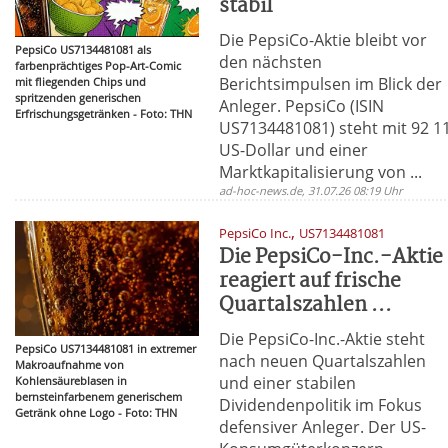
stabil
Die PepsiCo-Aktie bleibt vor
PepsiCo US7134481081 als
den nächsten
farbenprächtiges Pop-Art-Comic
Berichtsimpulsen im Blick der
mit fliegenden Chips und
spritzenden generischen
Anleger. PepsiCo (ISIN
Erfrischungsgetränken - Foto: THN
US7134481081) steht mit 92 1
US-Dollar und einer
Marktkapitalisierung von ...
ad-hoc-news.de, 31.07.26 08:19 Uhr
,
PepsiCo Inc.
US7134481081
Die PepsiCo-Inc.-Aktie
reagiert auf frische
Quartalszahlen ...
Die PepsiCo-Inc.-Aktie steht
PepsiCo US7134481081 in extremer
nach neuen Quartalszahlen
Makroaufnahme von
und einer stabilen
Kohlensäureblasen in
bernsteinfarbenem generischem
Dividendenpolitik im Fokus
Getränk ohne Logo - Foto: THN
defensiver Anleger. Der US-