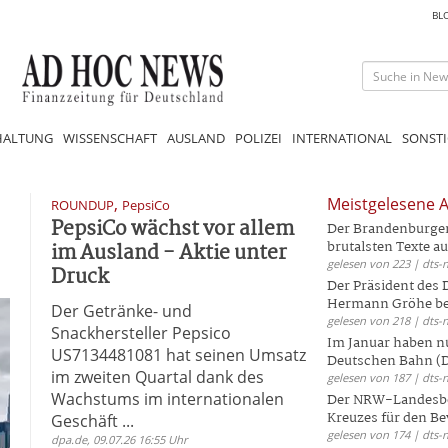
BL
HALTUNG
WISSENSCHAFT
AUSLAND
POLIZEI
INTERNATIONAL
SONSTI
,
Meistgelesene A
ROUNDUP
PepsiCo
PepsiCo wächst vor allem
Der Brandenburger 
im Ausland - Aktie unter
brutalsten Texte aus
gelesen von 223 | dts-
Druck
Der Präsident des
Hermann Gröhe bek
Der Getränke- und
gelesen von 218 | dts-
Snackhersteller Pepsico
Im Januar haben nu
US7134481081 hat seinen Umsatz
Deutschen Bahn (DB
im zweiten Quartal dank des
gelesen von 187 | dts-
Wachstums im internationalen
Der NRW-Landesbe
Kreuzes für den Be
Geschäft ...
gelesen von 174 | dts-
dpa.de, 09.07.26 16:55 Uhr