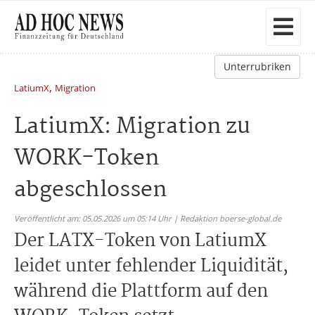
Unterrubriken
,
LatiumX
Migration
LatiumX: Migration zu
WORK-Token
abgeschlossen
Veröffentlicht am: 05.05.2026 um 05:14 Uhr | Redaktion boerse-global.de
Der LATX-Token von LatiumX
leidet unter fehlender Liquidität,
während die Plattform auf den