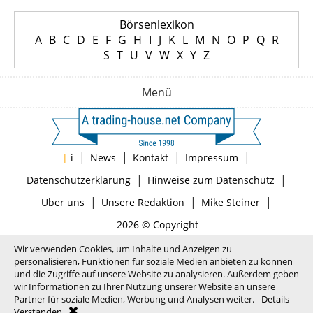
Börsenlexikon
A
B
C
D
E
F
G
H
I
J
K
L
M
N
O
P
Q
R
S
T
U
V
W
X
Y
Z
Menü
|
|
|
|
|
i
News
Kontakt
Impressum
|
|
Datenschutzerklärung
Hinweise zum Datenschutz
|
|
|
Über uns
Unsere Redaktion
Mike Steiner
2026 © Copyright
Wir verwenden Cookies, um Inhalte und Anzeigen zu
personalisieren, Funktionen für soziale Medien anbieten zu können
und die Zugriffe auf unsere Website zu analysieren. Außerdem geben
wir Informationen zu Ihrer Nutzung unserer Website an unsere
Partner für soziale Medien, Werbung und Analysen weiter.
Details
Verstanden