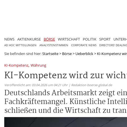
NEWS
AKTIENKURSE
BÖRSE
WIRTSCHAFT
POLITIK
SPORT
UNTER
AD HOC MITTEILUNGEN
ANALYSTENSTIMMEN
CORPORATE NEWS
DIRECTORS' DEALIN
Sie befinden sind hier:
Startseite
>
Börse
>
Ueberblick
>
KI-Kompetenz wird
,
KI-Kompetenz
Währung
KI-Kompetenz wird zur wich
Veröffentlicht am: 03.04.2026 um 04:21 Uhr | Redaktion boerse-global.de
Deutschlands Arbeitsmarkt zeigt ein
Fachkräftemangel. Künstliche Intel
schließen und die Wirtschaft zu tra