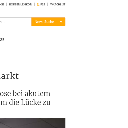
OGS
BÖRSENLEXIKON
RSS
WATCHLIST
Menü ein-/ausblenden
News Suche
GE
arkt
lose bei akutem
um die Lücke zu