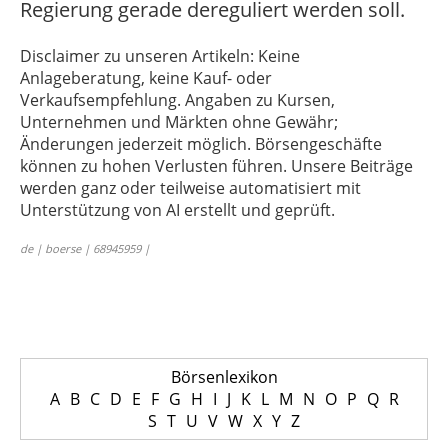
Regierung gerade dereguliert werden soll.
Disclaimer zu unseren Artikeln: Keine
Anlageberatung, keine Kauf- oder
Verkaufsempfehlung. Angaben zu Kursen,
Unternehmen und Märkten ohne Gewähr;
Änderungen jederzeit möglich. Börsengeschäfte
können zu hohen Verlusten führen. Unsere Beiträge
werden ganz oder teilweise automatisiert mit
Unterstützung von AI erstellt und geprüft.
de | boerse | 68945959 |
Börsenlexikon
A
B
C
D
E
F
G
H
I
J
K
L
M
N
O
P
Q
R
S
T
U
V
W
X
Y
Z