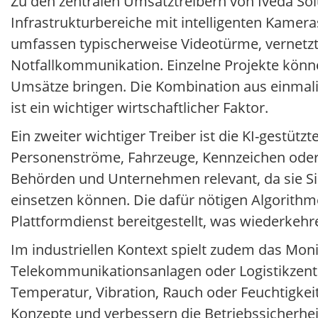
Zu den zentralen Umsatztreibern von Iveda Solu
Infrastrukturbereiche mit intelligenten Kamer
umfassen typischerweise Videotürme, vernet
Notfallkommunikation. Einzelne Projekte könn
Umsätze bringen. Die Kombination aus einmal
ist ein wichtiger wirtschaftlicher Faktor.
Ein zweiter wichtiger Treiber ist die KI-gestü
Personenströme, Fahrzeuge, Kennzeichen ode
Behörden und Unternehmen relevant, da sie Sich
einsetzen können. Die dafür nötigen Algorit
Plattformdienst bereitgestellt, was wiederkehr
Im industriellen Kontext spielt zudem das Moni
Telekommunikationsanlagen oder Logistikzentr
Temperatur, Vibration, Rauch oder Feuchtigkei
Konzepte und verbessern die Betriebssicherheit