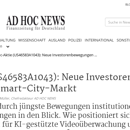
BL
HALTUNG
WISSENSCHAFT
AUSLAND
POLIZEI
INTERNATIONAL
SONSTI
GS
nc-Aktie (US46583A1043): Neue Investorenbewegungen ...
(US46583A1043): Neue Investo
Smart-City-Markt
 Müller,
Chefredakteur AD HOC NEWS
 durch jüngste Bewegungen institution
en in den Blick. Wie positioniert sic
für KI-gestützte Videoüberwachung 