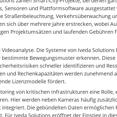
tions zählen Smart-City-Projekte, bei denen ganz
as, Sensoren und Plattformsoftware ausgestattet
zte Straßenbeleuchtung, Verkehrsüberwachung u
en sich über mehrere Jahre erstrecken, wobei Au
igen Projektumsätzen und laufenden Gebühren f
tzte Videoanalyse. Die Systeme von Iveda Solution
r bestimmte Bewegungsmuster erkennen. Diese F
erheitsrisiken schneller identifizieren und Ress
hmen und Rechenkapazitäten werden zunehmend al
ende Lizenzmodelle fördert.
toring von kritischen Infrastrukturen eine Rolle,
en. Hier werden neben Kameras häufig zusätzli
t integriert. Die gebündelten Daten ermöglichen 
. Für Iveda Solutions eröffnet der Einstieg in di