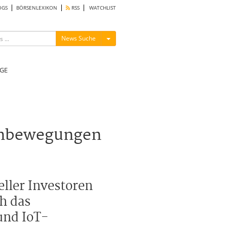
OGS
BÖRSENLEXIKON
RSS
WATCHLIST
Menü ein-/ausblenden
News Suche
GE
renbewegungen
eller Investoren
h das
und IoT-