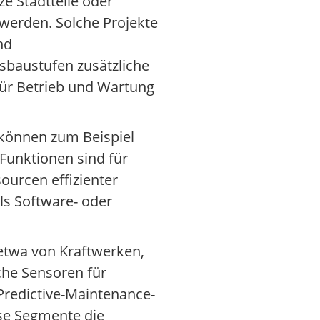
e Stadtteile oder
 werden. Solche Projekte
nd
sbaustufen zusätzliche
ür Betrieb und Wartung
s können zum Beispiel
unktionen sind für
ourcen effizienter
s Software- oder
 etwa von Kraftwerken,
che Sensoren für
Predictive-Maintenance-
ese Segmente die