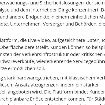
überwachungs- und Sicherheitslösungen, der sich
alyse und dem Internet der Dinge konzentriert. 
 und andere Endpunkte in einem einheitlichen
te, Unternehmen, Versorger und Behörden, die ih
attform, die Live-Video, aufgezeichnete Daten, 
berfläche bereitstellt. Kunden können so beisp
ten der Verkehrsinfrastruktur oder kritischen A
Hardwareverkäufe, wiederkehrende Servicegebühr
e ermöglichen soll.
ng stark hardwaregetrieben, mit klassischem Ve
 diesem Ansatz abzugrenzen, indem ein stärker
dell angeboten wird. Die Plattform bindet Kunde
urch planbare Erlöse entstehen können. Für Stä