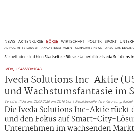
NEWS
AKTIENKURSE
BÖRSE
WIRTSCHAFT
POLITIK
SPORT
UNTER
AD HOC MITTEILUNGEN
ANALYSTENSTIMMEN
CORPORATE NEWS
DIRECTORS' DEALIN
Sie befinden sind hier:
Startseite
>
Börse
>
Ueberblick
>
Iveda Solutions I
,
IVDA
US46583A1043
Iveda Solutions Inc-Aktie 
und Wachstumsfantasie im 
Veröffentlicht am: 23.05.2026 um 23:16 Uhr | Redaktionelle Verantwortung: Rafael
Die Iveda Solutions Inc-Aktie rückt
und den Fokus auf Smart-City-Lösung
Unternehmen im wachsenden Markt 