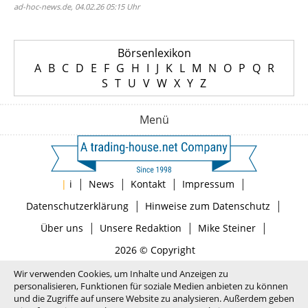
ad-hoc-news.de, 04.02.26 05:15 Uhr
Börsenlexikon
A
B
C
D
E
F
G
H
I
J
K
L
M
N
O
P
Q
R
S
T
U
V
W
X
Y
Z
Menü
|
|
|
|
|
i
News
Kontakt
Impressum
|
|
Datenschutzerklärung
Hinweise zum Datenschutz
|
|
|
Über uns
Unsere Redaktion
Mike Steiner
2026 © Copyright
Wir verwenden Cookies, um Inhalte und Anzeigen zu
personalisieren, Funktionen für soziale Medien anbieten zu können
und die Zugriffe auf unsere Website zu analysieren. Außerdem geben