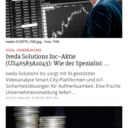
trader-5129770_1920.jpg - Foto: THN
,
IVDA
US46583A1043
Iveda Solutions Inc-Aktie
(US46583A1043): Wie der Spezialist ...
Iveda Solutions Inc sorgt mit KI-gestützter
Videoanalyse Smart-City-Plattformen und IoT-
Sicherheitslösungen für Aufmerksamkeit. Eine frische
Unternehmensmeldung liefert ...
ad-hoc-news.de, 16.05.26 14:01 Uhr