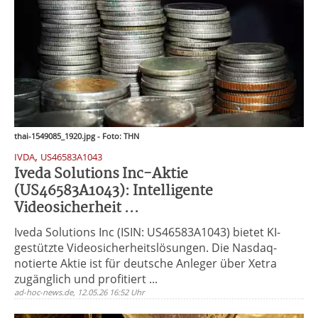
thai-1549085_1920.jpg - Foto: THN
,
IVDA
US46583A1043
Iveda Solutions Inc-Aktie
(US46583A1043): Intelligente
Videosicherheit ...
Iveda Solutions Inc (ISIN: US46583A1043) bietet KI-
gestützte Videosicherheitslösungen. Die Nasdaq-
notierte Aktie ist für deutsche Anleger über Xetra
zugänglich und profitiert ...
ad-hoc-news.de, 12.05.26 16:52 Uhr