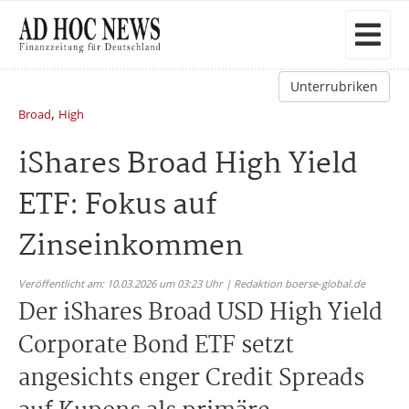
Unterrubriken
,
Broad
High
iShares Broad High Yield
ETF: Fokus auf
Zinseinkommen
Veröffentlicht am: 10.03.2026 um 03:23 Uhr | Redaktion boerse-global.de
Der iShares Broad USD High Yield
Corporate Bond ETF setzt
angesichts enger Credit Spreads