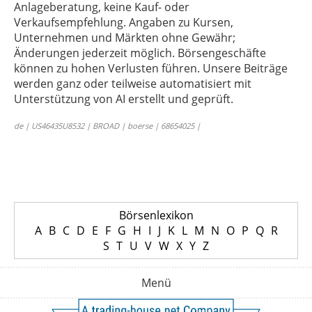
Anlageberatung, keine Kauf- oder
Verkaufsempfehlung. Angaben zu Kursen,
Unternehmen und Märkten ohne Gewähr;
Änderungen jederzeit möglich. Börsengeschäfte
können zu hohen Verlusten führen. Unsere Beiträge
werden ganz oder teilweise automatisiert mit
Unterstützung von AI erstellt und geprüft.
de | US46435U8532 | BROAD | boerse | 68654025 |
Börsenlexikon
A
B
C
D
E
F
G
H
I
J
K
L
M
N
O
P
Q
R
S
T
U
V
W
X
Y
Z
Menü