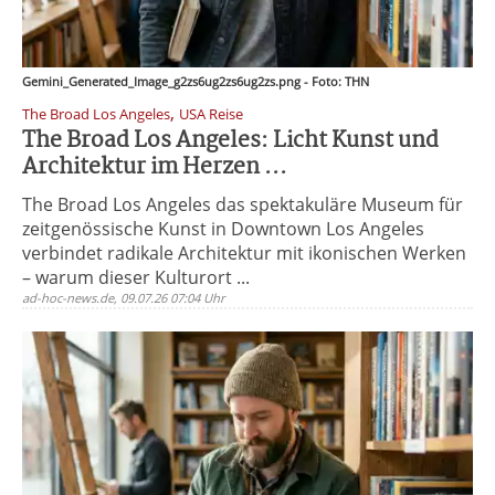
Gemini_Generated_Image_g2zs6ug2zs6ug2zs.png - Foto: THN
,
The Broad Los Angeles
USA Reise
The Broad Los Angeles: Licht Kunst und
Architektur im Herzen ...
The Broad Los Angeles das spektakuläre Museum für
zeitgenössische Kunst in Downtown Los Angeles
verbindet radikale Architektur mit ikonischen Werken
– warum dieser Kulturort ...
ad-hoc-news.de, 09.07.26 07:04 Uhr