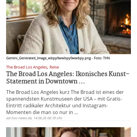
Gemini_Generated_Image_wbpy0wwbpy0wwbpy.png - Foto: THN
,
The Broad Los Angeles
Reise
The Broad Los Angeles: Ikonisches Kunst-
Statement in Downtown ...
The Broad Los Angeles kurz The Broad ist eines der
spannendsten Kunstmuseen der USA – mit Gratis-
Eintritt radikaler Architektur und Instagram-
Momenten die man so nur in ...
ad-hoc-news.de, 14.06.26 06:18 Uhr