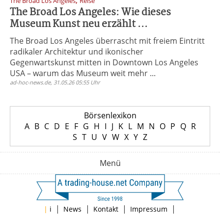
,
The Broad Los Angeles
Reise
The Broad Los Angeles: Wie dieses
Museum Kunst neu erzählt ...
The Broad Los Angeles überrascht mit freiem Eintritt
radikaler Architektur und ikonischer
Gegenwartskunst mitten in Downtown Los Angeles
USA – warum das Museum weit mehr ...
ad-hoc-news.de, 31.05.26 05:55 Uhr
Börsenlexikon
A
B
C
D
E
F
G
H
I
J
K
L
M
N
O
P
Q
R
S
T
U
V
W
X
Y
Z
Menü
|
|
|
|
|
i
News
Kontakt
Impressum