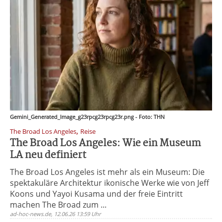
Gemini_Generated_Image_g23rpcg23rpcg23r.png - Foto: THN
,
The Broad Los Angeles
Reise
The Broad Los Angeles: Wie ein Museum
LA neu definiert
The Broad Los Angeles ist mehr als ein Museum: Die
spektakuläre Architektur ikonische Werke wie von Jeff
Koons und Yayoi Kusama und der freie Eintritt
machen The Broad zum ...
ad-hoc-news.de, 12.06.26 13:59 Uhr