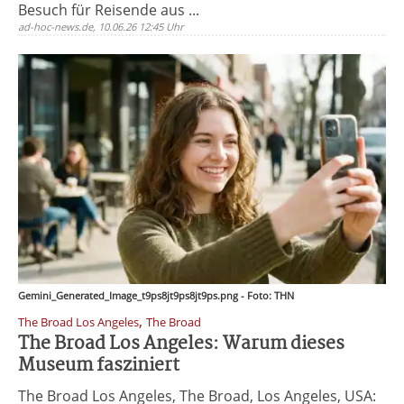
Besuch für Reisende aus ...
ad-hoc-news.de, 10.06.26 12:45 Uhr
Gemini_Generated_Image_t9ps8jt9ps8jt9ps.png - Foto: THN
,
The Broad Los Angeles
The Broad
The Broad Los Angeles: Warum dieses
Museum fasziniert
The Broad Los Angeles, The Broad, Los Angeles, USA: