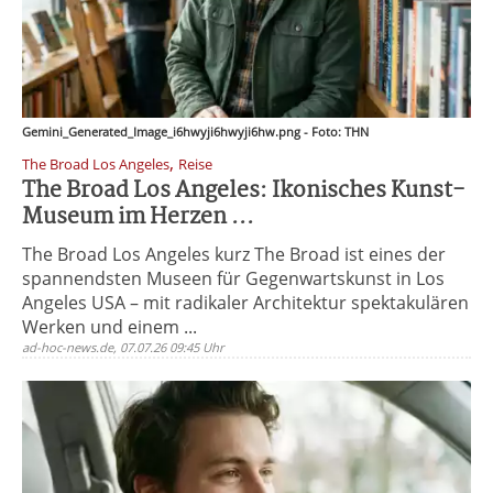
Gemini_Generated_Image_i6hwyji6hwyji6hw.png - Foto: THN
,
The Broad Los Angeles
Reise
The Broad Los Angeles: Ikonisches Kunst-
Museum im Herzen ...
The Broad Los Angeles kurz The Broad ist eines der
spannendsten Museen für Gegenwartskunst in Los
Angeles USA – mit radikaler Architektur spektakulären
Werken und einem ...
ad-hoc-news.de, 07.07.26 09:45 Uhr