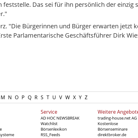
ststelle. Das sei für ihn persönlich der einzig 
r."
erz. "Die Bürgerinnen und Bürger erwarten jetzt 
 Erste Parlamentarische Geschäftsführer Dirk Wi
M
N
O
P
Q
R
S
T
U
V
W
X
Y
Z
Service
Weitere Angebot
AD HOC NEWSBREAK
trading-house.net AG
Watchlist
Kostenlose
e
Börsenlexikon
Börsenseminare
systeme
RSS_Feeds
direktbroker.de