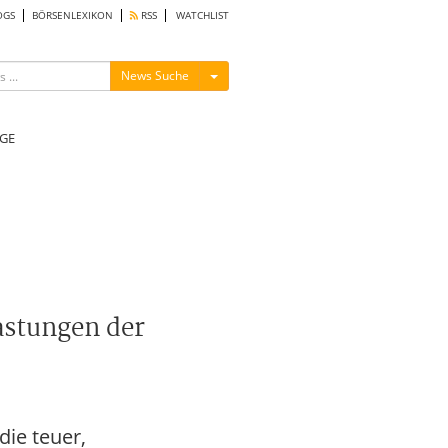
OGS
BÖRSENLEXIKON
RSS
WATCHLIST
Menü ein-/ausblenden
News Suche
GE
lastungen der
die teuer,