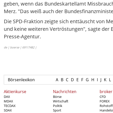
geben, wenn das Bundeskartellamt Missbrauch fe
Merz. "Das weiß auch der Bundesfinanzministe
Die SPD-Fraktion zeigte sich enttäuscht von M
und keine weiteren Vertröstungen", sagte der
Presse-Agentur.
de | boerse | 69117482 |
Börsenlexikon
A
B
C
D
E
F
G
H
I
J
K
L
Aktienkurse
Nachrichten
broker
DAX
Börse
CFD
MDAX
Wirtschaft
FOREX
TECDAX
Politik
Rohstoff
SDAX
Sport
Handels