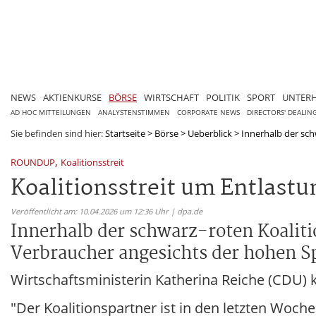
NEWS
AKTIENKURSE
BÖRSE
WIRTSCHAFT
POLITIK
SPORT
UNTER
AD HOC MITTEILUNGEN
ANALYSTENSTIMMEN
CORPORATE NEWS
DIRECTORS' DEALIN
Sie befinden sind hier:
Startseite
>
Börse
>
Ueberblick
>
Innerhalb der schw
,
ROUNDUP
Koalitionsstreit
Koalitionsstreit um Entlastu
Veröffentlicht am: 10.04.2026 um 12:36 Uhr | dpa.de
Innerhalb der schwarz-roten Koalitio
Verbraucher angesichts der hohen Sp
Wirtschaftsministerin Katherina Reiche (CDU) k
"Der Koalitionspartner ist in den letzten Woche