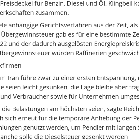
 Preisdeckel für Benzin, Diesel und Öl. Klingbeil
werkschaften zusammen.
le anhängige Gerichtsverfahren aus der Zeit, al
e Übergewinnsteuer gab es für eine bestimmte Z
22 und der dadurch ausgelösten Energiepreiskrise.
r Übergewinnsteuer würden Raffinerien geschwäch
ikfirmen
m Iran führe zwar zu einer ersten Entspannung,
e seien leicht gesunken, die Lage bleibe aber fr
 und Verbraucher sowie für Unternehmen umges
e Belastungen am höchsten seien, sagte Reiche
ch sich erneut für die temporäre Anhebung der P
lungen genutzt werden, um Pendler mit langen 
branche solle die Dieselsteuer gesenkt werden