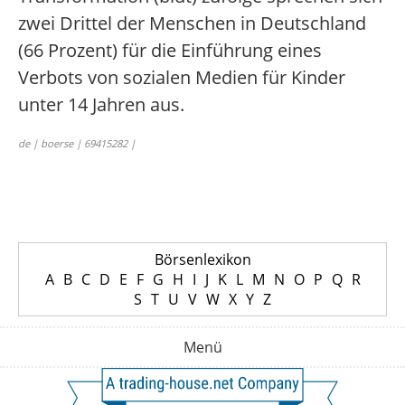
zwei Drittel der Menschen in Deutschland
(66 Prozent) für die Einführung eines
Verbots von sozialen Medien für Kinder
unter 14 Jahren aus.
de | boerse | 69415282 |
Börsenlexikon
A
B
C
D
E
F
G
H
I
J
K
L
M
N
O
P
Q
R
S
T
U
V
W
X
Y
Z
Menü