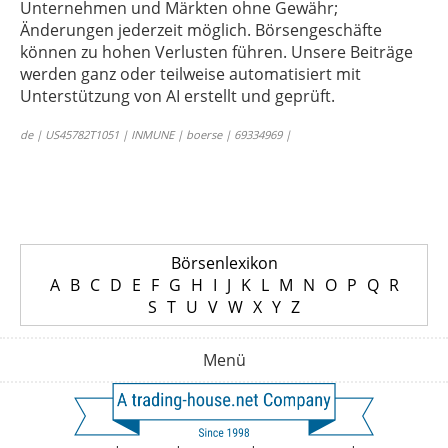
Unternehmen und Märkten ohne Gewähr;
Änderungen jederzeit möglich. Börsengeschäfte
können zu hohen Verlusten führen. Unsere Beiträge
werden ganz oder teilweise automatisiert mit
Unterstützung von AI erstellt und geprüft.
de | US45782T1051 | INMUNE | boerse | 69334969 |
Börsenlexikon
A
B
C
D
E
F
G
H
I
J
K
L
M
N
O
P
Q
R
S
T
U
V
W
X
Y
Z
Menü