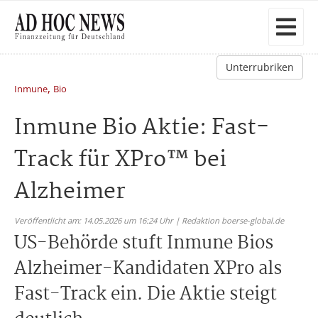
Unterrubriken
,
Inmune
Bio
Inmune Bio Aktie: Fast-
Track für XPro™ bei
Alzheimer
Veröffentlicht am: 14.05.2026 um 16:24 Uhr | Redaktion boerse-global.de
US-Behörde stuft Inmune Bios
Alzheimer-Kandidaten XPro als
Fast-Track ein. Die Aktie steigt