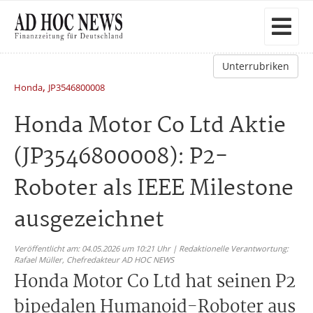
Unterrubriken
,
Honda
JP3546800008
Honda Motor Co Ltd Aktie
(JP3546800008): P2-
Roboter als IEEE Milestone
ausgezeichnet
Veröffentlicht am: 04.05.2026 um 10:21 Uhr | Redaktionelle Verantwortung:
Rafael Müller,
Chefredakteur AD HOC NEWS
Honda Motor Co Ltd hat seinen P2
bipedalen Humanoid-Roboter aus