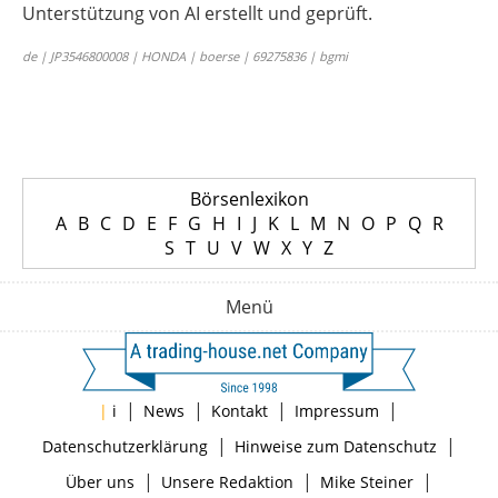
Unterstützung von AI erstellt und geprüft.
de | JP3546800008 | HONDA | boerse | 69275836 | bgmi
Börsenlexikon
A
B
C
D
E
F
G
H
I
J
K
L
M
N
O
P
Q
R
S
T
U
V
W
X
Y
Z
Menü
|
|
|
|
|
i
News
Kontakt
Impressum
|
|
Datenschutzerklärung
Hinweise zum Datenschutz
|
|
|
Über uns
Unsere Redaktion
Mike Steiner