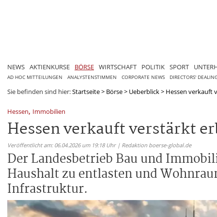
NEWS
AKTIENKURSE
BÖRSE
WIRTSCHAFT
POLITIK
SPORT
UNTER
AD HOC MITTEILUNGEN
ANALYSTENSTIMMEN
CORPORATE NEWS
DIRECTORS' DEALIN
Sie befinden sind hier:
Startseite
>
Börse
>
Ueberblick
>
Hessen verkauft 
,
Hessen
Immobilien
Hessen verkauft verstärkt e
Veröffentlicht am: 06.04.2026 um 19:18 Uhr | Redaktion boerse-global.de
Der Landesbetrieb Bau und Immobili
Haushalt zu entlasten und Wohnraum 
Infrastruktur.