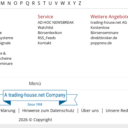
M
N
O
P
Q
R
S
T
U
V
W
X
Y
Z
Service
Weitere Angebot
AD HOC NEWSBREAK
trading-house.net AG
Watchlist
Kostenlose
e
Börsenlexikon
Börsenseminare
systeme
RSS_Feeds
direktbroker.de
ignale
Kontakt
poppress.de
te &
scheine
eminare
Menü
|
|
|
rklärung
Hinweise zum Datenschutz
Über uns
Unsere Red
2026 © Copyright