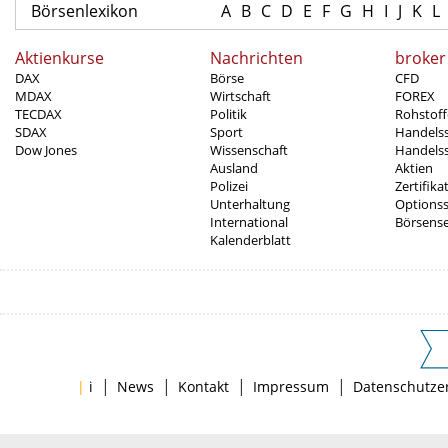
Börsenlexikon
A
B
C
D
E
F
G
H
I
J
K
L
Aktienkurse
Nachrichten
broker
DAX
Börse
CFD
MDAX
Wirtschaft
FOREX
TECDAX
Politik
Rohstoff
SDAX
Sport
Handels
Dow Jones
Wissenschaft
Handelss
Ausland
Aktien
Polizei
Zertifika
Unterhaltung
Options
International
Börsens
Kalenderblatt
|
|
|
|
|
i
News
Kontakt
Impressum
Datenschutze