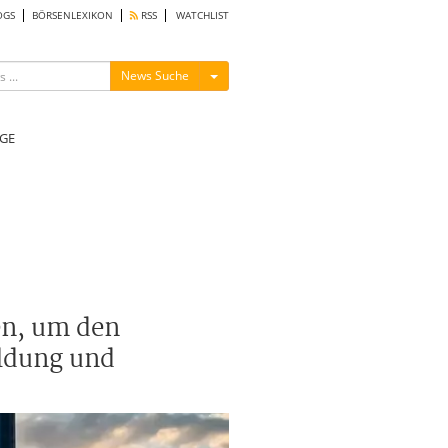
OGS
BÖRSENLEXIKON
RSS
WATCHLIST
Menü ein-/ausblenden
News Suche
GE
en, um den
ildung und