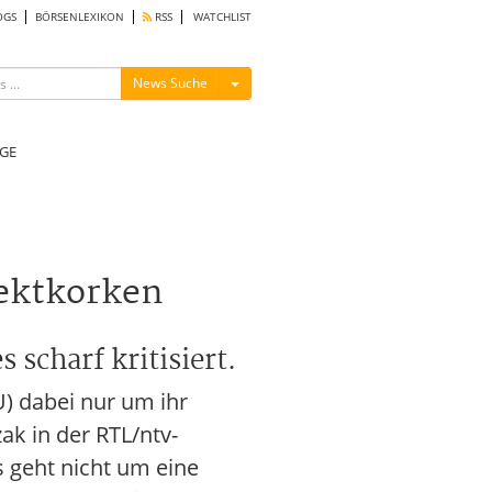
OGS
BÖRSENLEXIKON
RSS
WATCHLIST
Menü ein-/ausblenden
News Suche
GE
Sektkorken
scharf kritisiert.
) dabei nur um ihr
k in der RTL/ntv-
s geht nicht um eine