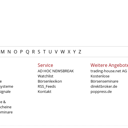
M
N
O
P
Q
R
S
T
U
V
W
X
Y
Z
Service
Weitere Angebot
AD HOC NEWSBREAK
trading-house.net AG
Watchlist
Kostenlose
e
Börsenlexikon
Börsenseminare
systeme
RSS_Feeds
direktbroker.de
ignale
Kontakt
poppress.de
te &
scheine
eminare