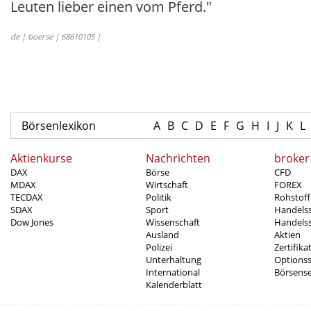
Leuten lieber einen vom Pferd."
de | boerse | 68610105 |
Börsenlexikon
A
B
C
D
E
F
G
H
I
J
K
L
Aktienkurse
Nachrichten
broker
DAX
Börse
CFD
MDAX
Wirtschaft
FOREX
TECDAX
Politik
Rohstoff
SDAX
Sport
Handels
Dow Jones
Wissenschaft
Handelss
Ausland
Aktien
Polizei
Zertifika
Unterhaltung
Options
International
Börsens
Kalenderblatt