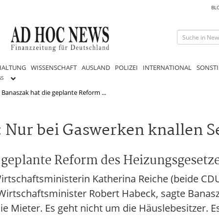
BL
HALTUNG
WISSENSCHAFT
AUSLAND
POLIZEI
INTERNATIONAL
SONSTI
GS
 Banaszak hat die geplante Reform ...
: Nur bei Gaswerken knallen 
geplante Reform des Heizungsgesetzes 
rtschaftsministerin Katherina Reiche (beide CDU
irtschaftsminister Robert Habeck, sagte Banasza
ie Mieter. Es geht nicht um die Häuslebesitzer. E