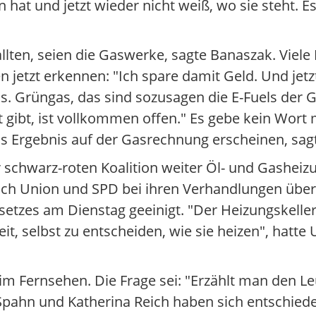
at und jetzt wieder nicht weiß, wo sie steht. E
llten, seien die Gaswerke, sagte Banaszak. Viele
etzt erkennen: "Ich spare damit Geld. Und jetz
. Grüngas, das sind sozusagen die E-Fuels der Ga
it gibt, ist vollkommen offen." Es gebe kein Wor
as Ergebnis auf der Gasrechnung erscheinen, sagt
 schwarz-roten Koalition weiter Öl- und Gasheizu
ch Union und SPD bei ihren Verhandlungen über
etzes am Dienstag geeinigt. "Der Heizungskeller
it, selbst zu entscheiden, wie sie heizen", hatte
 im Fernsehen. Die Frage sei: "Erzählt man den L
Spahn und Katherina Reich haben sich entschiede