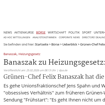
NEWS
AKTIENKURSE
BÖRSE
WIRTSCHAFT
POLITIK
SPORT
UNTER
AD HOC MITTEILUNGEN
ANALYSTENSTIMMEN
CORPORATE NEWS
DIRECTORS' DEALIN
Sie befinden sind hier:
Startseite
>
Börse
>
Ueberblick
>
Grünen-Chef Felix
,
Banaszak
Heizungsgesetz
Banaszak zu Heizungsgesetz
Veröffentlicht am: 25.02.2026 um 08:13 Uhr | dpa.de
Grünen-Chef Felix Banaszak hat die 
Es gehe Unionsfraktionschef Jens Spahn und Wi
"obsessives Verhältnis" zum früheren Grünen-W
Sendung "Frühstart": "Es geht Ihnen nicht um d