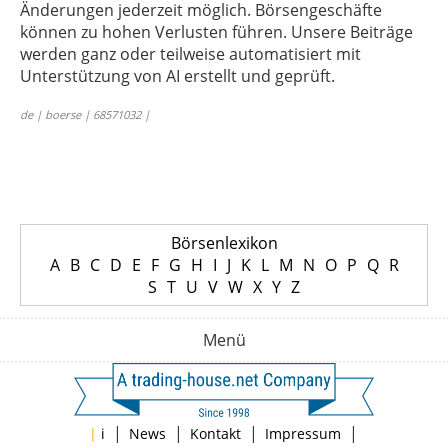
Änderungen jederzeit möglich. Börsengeschäfte
können zu hohen Verlusten führen. Unsere Beiträge
werden ganz oder teilweise automatisiert mit
Unterstützung von AI erstellt und geprüft.
de | boerse | 68571032 |
Börsenlexikon
A
B
C
D
E
F
G
H
I
J
K
L
M
N
O
P
Q
R
S
T
U
V
W
X
Y
Z
Menü
|
|
|
|
|
i
News
Kontakt
Impressum