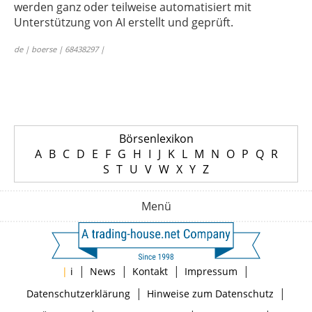
werden ganz oder teilweise automatisiert mit
Unterstützung von AI erstellt und geprüft.
de | boerse | 68438297 |
Börsenlexikon
A
B
C
D
E
F
G
H
I
J
K
L
M
N
O
P
Q
R
S
T
U
V
W
X
Y
Z
Menü
|
|
|
|
|
i
News
Kontakt
Impressum
|
|
Datenschutzerklärung
Hinweise zum Datenschutz