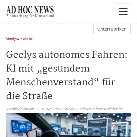
Unterrubriken
,
Geelys
Fahren
Geelys autonomes Fahren:
KI mit „gesundem
Menschenverstand“ für
die Straße
Veröffentlicht am: 11.01.2026 um 13:39 Uhr | Redaktion boerse-global.de