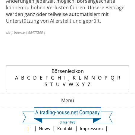
Änderungen jederzeit möglich. Börsengeschäfte
können zu hohen Verlusten führen. Unsere Beiträge
werden ganz oder teilweise automatisiert mit
Unterstützung von AI erstellt und geprüft.
de | boerse | 68477898 |
Börsenlexikon
A
B
C
D
E
F
G
H
I
J
K
L
M
N
O
P
Q
R
S
T
U
V
W
X
Y
Z
Menü
|
|
|
|
|
i
News
Kontakt
Impressum