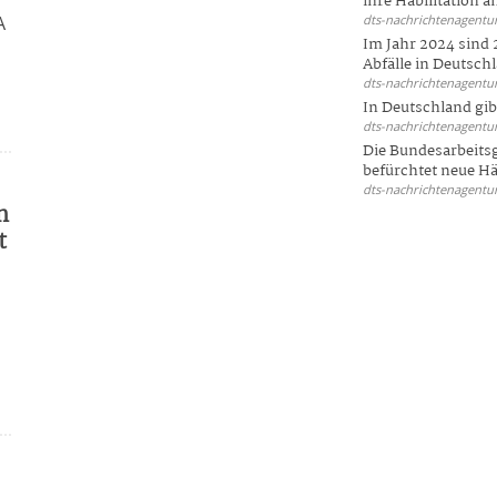
ihre Habilitation an
A
dts-nachrichtenagentur
Im Jahr 2024 sind 
Abfälle in Deutschl
dts-nachrichtenagentur
In Deutschland gi
dts-nachrichtenagentur
Die Bundesarbeit
befürchtet neue Här
dts-nachrichtenagentur
n
t