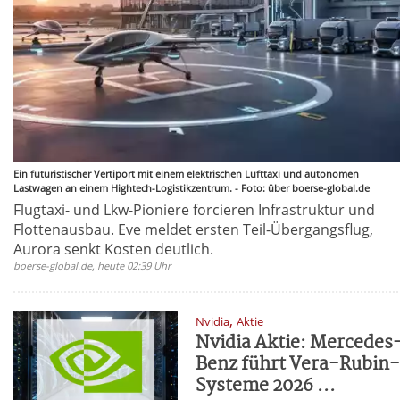
Ein futuristischer Vertiport mit einem elektrischen Lufttaxi und autonomen
Lastwagen an einem Hightech-Logistikzentrum. - Foto: über boerse-global.de
Flugtaxi- und Lkw-Pioniere forcieren Infrastruktur und
Flottenausbau. Eve meldet ersten Teil-Übergangsflug,
Aurora senkt Kosten deutlich.
boerse-global.de, heute 02:39 Uhr
,
Nvidia
Aktie
Nvidia Aktie: Mercedes
Benz führt Vera-Rubin
Systeme 2026 ...