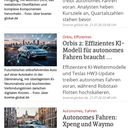
treibt autonomes Fahren
metallische Oberflächen und
voran. Analysten heben
komplexe Komponenten
Kursziele an, Quartalszahlen
hervorhebt. - Foto: über boerse-
global.de
stehen bevor.
boerse-global.de, 21.07.26 03:58 Uhr
,
Orbis
Effizientes
Orbis 2: Effizientes KI-
Modell für autonomes
Fahren braucht ...
Effizientere KI-Weltenmodelle
Futuristisches selbstfahrendes Auto
und Teslas HW3-Update
auf einer Autobahn in der
treiben autonomes Fahren
Dämmerung, mit überlagertem KI-
Neuronalnetz und leuchtenden
voran, während Robotaxi-
Verbindungslinien zwischen
Flotten hochskalieren.
digitalen Knoten. - Foto: über
boerse-global.de
boerse-global.de, 21.07.26 02:48 Uhr
,
Autonomes
Fahren
Autonomes Fahren:
Xpeng und Waymo