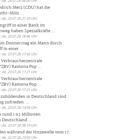
.de, 24.07.26 06:00 Uhr
drich Merz (CDU) hat die
hi-Miliz ...
.de, 23.07.26 21:33 Uhr
griff in einer Bank im
weg haben Spezialkräfte ...
.de, 23.07.26 18:46 Uhr
 am Donnerstag ein Mann durch
 in einer ...
.de, 23.07.26 17:42 Uhr
s Verbraucherzentrale
ZBV) Ramona Pop ...
.de, 23.07.26 17:21 Uhr
s Verbraucherzentrale
ZBV) Ramona Pop ...
.de, 23.07.26 17:21 Uhr
zubildenden in Deutschland sind
g zufrieden. ...
.de, 23.07.26 13:04 Uhr
 rund 1 62 Millionen
n Deutschland ...
.de, 23.07.26 08:19 Uhr
den während der Hitzewelle vom 17.
.de, 22.07.26 23:03 Uhr