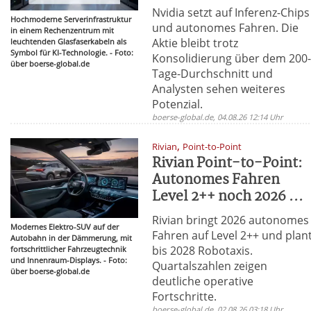
Nvidia setzt auf Inferenz-Chips
Hochmoderne Serverinfrastruktur
und autonomes Fahren. Die
in einem Rechenzentrum mit
Aktie bleibt trotz
leuchtenden Glasfaserkabeln als
Symbol für KI-Technologie. - Foto:
Konsolidierung über dem 200
über boerse-global.de
Tage-Durchschnitt und
Analysten sehen weiteres
Potenzial.
boerse-global.de, 04.08.26 12:14 Uhr
,
Rivian
Point-to-Point
Rivian Point-to-Point:
Autonomes Fahren
Level 2++ noch 2026 ...
Rivian bringt 2026 autonomes
Modernes Elektro-SUV auf der
Fahren auf Level 2++ und plan
Autobahn in der Dämmerung, mit
bis 2028 Robotaxis.
fortschrittlicher Fahrzeugtechnik
und Innenraum-Displays. - Foto:
Quartalszahlen zeigen
über boerse-global.de
deutliche operative
Fortschritte.
boerse-global.de, 02.08.26 03:18 Uhr