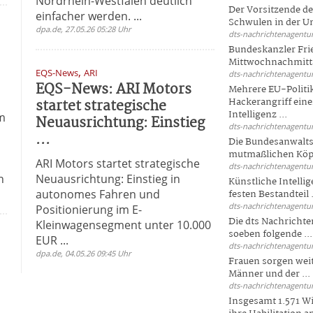
Nordrhein-Westfalen deutlich
Der Vorsitzende d
einfacher werden. ...
Schwulen in der Un
dpa.de, 27.05.26 05:28 Uhr
dts-nachrichtenagentur
Bundeskanzler Fri
Mittwochnachmitta
,
EQS-News
ARI
.
dts-nachrichtenagentur
EQS-News: ARI Motors
Mehrere EU-Politi
startet strategische
Hackerangriff ein
Intelligenz ...
m
Neuausrichtung: Einstieg
dts-nachrichtenagentur
...
Die Bundesanwalts
mutmaßlichen Köpfe
ARI Motors startet strategische
dts-nachrichtenagentur
h
Neuausrichtung: Einstieg in
Künstliche Intellig
autonomes Fahren und
festen Bestandteil .
dts-nachrichtenagentur
Positionierung im E-
Die dts Nachrichten
Kleinwagensegment unter 10.000
soeben folgende ...
EUR ...
dts-nachrichtenagentur
dpa.de, 04.05.26 09:45 Uhr
Frauen sorgen weite
Männer und der ...
dts-nachrichtenagentur
Insgesamt 1.571 Wi