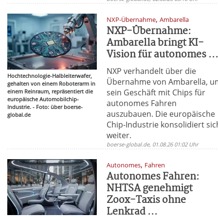
,
NXP-Übernahme
Ambarella
NXP-Übernahme:
Ambarella bringt KI-
Vision für autonomes ..
NXP verhandelt über die
Hochtechnologie-Halbleiterwafer,
Übernahme von Ambarella, u
gehalten von einem Roboterarm in
sein Geschäft mit Chips für
einem Reinraum, repräsentiert die
europäische Automobilchip-
autonomes Fahren
Industrie. - Foto: über boerse-
auszubauen. Die europäische
global.de
Chip-Industrie konsolidiert sic
weiter.
boerse-global.de, 01.08.26 01:02 Uhr
,
Autonomes
Fahren
Autonomes Fahren:
NHTSA genehmigt
Zoox-Taxis ohne
Lenkrad ...