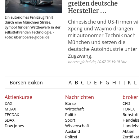
greifen deutsche
Hersteller ...
Ein autonomes Fahrzeug fährt
Chinesische und US-Firmen wi
durch eine Münchner Straße,
Symbol für den Wettbewerb in der
Xpeng und Waymo drängen
selbstfahrenden Technologie. -
mit autonomer Technik nach
Foto: über boerse-global.de
München und setzen die
deutsche Autoindustrie unter
Zugzwang.
boerse-global.de, 20.07.26 19:10 Uhr
Börsenlexikon
A
B
C
D
E
F
G
H
I
J
K
L
Aktienkurse
Nachrichten
broker
DAX
Börse
CFD
MDAX
Wirtschaft
FOREX
TECDAX
Politik
Rohstoff
SDAX
Sport
Handels
Dow Jones
Wissenschaft
Handelss
Ausland
Aktien
Polizei
Zertifika