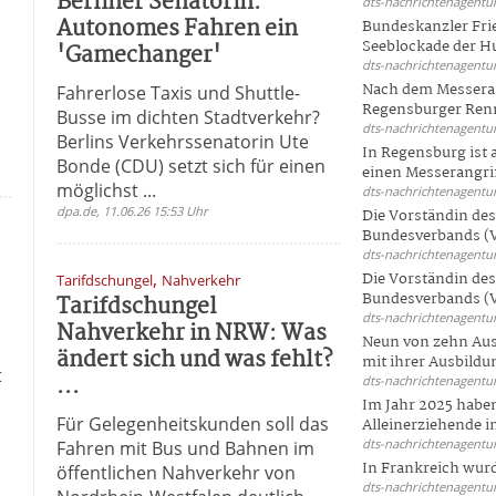
Berliner Senatorin:
dts-nachrichtenagentur
Autonomes Fahren ein
Bundeskanzler Frie
Seeblockade der Hut
'Gamechanger'
dts-nachrichtenagentur
Nach dem Messeran
-
Fahrerlose Taxis und Shuttle-
Regensburger Renn
Busse im dichten Stadtverkehr?
dts-nachrichtenagentur
Berlins Verkehrssenatorin Ute
In Regensburg ist
Bonde (CDU) setzt sich für einen
einen Messerangriff
möglichst ...
dts-nachrichtenagentur
dpa.de, 11.06.26 15:53 Uhr
Die Vorständin de
Bundesverbands (V
dts-nachrichtenagentur
,
Die Vorständin de
Tarifdschungel
Nahverkehr
Bundesverbands (V
Tarifdschungel
dts-nachrichtenagentur
Nahverkehr in NRW: Was
Neun von zehn Aus
ändert sich und was fehlt?
mit ihrer Ausbildun
t
...
dts-nachrichtenagentur
Im Jahr 2025 haben
Für Gelegenheitskunden soll das
Alleinerziehende i
dts-nachrichtenagentur
Fahren mit Bus und Bahnen im
In Frankreich wur
öffentlichen Nahverkehr von
dts-nachrichtenagentur