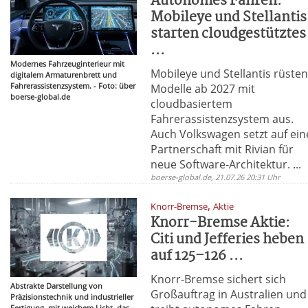
Autonomes Fahren:
Mobileye und Stellantis
starten cloudgestütztes
...
Modernes Fahrzeuginterieur mit
Mobileye und Stellantis rüste
digitalem Armaturenbrett und
Fahrerassistenzsystem. - Foto: über
Modelle ab 2027 mit
boerse-global.de
cloudbasiertem
Fahrerassistenzsystem aus.
Auch Volkswagen setzt auf ein
Partnerschaft mit Rivian für
neue Software-Architektur. ...
boerse-global.de, 21.07.26 20:31 Uhr
,
Knorr-Bremse
Aktie
Knorr-Bremse Aktie:
Citi und Jefferies heben
auf 125–126 ...
Knorr-Bremse sichert sich
Abstrakte Darstellung von
Großauftrag in Australien und
Präzisionstechnik und industrieller
Fertigung, mit weichem Licht, das