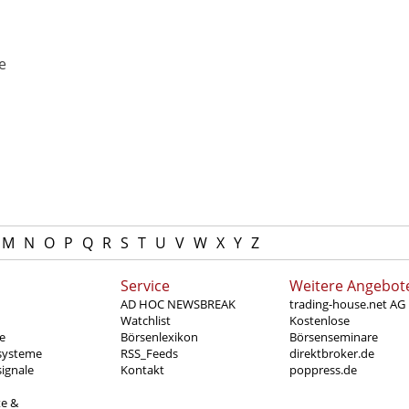
e
M
N
O
P
Q
R
S
T
U
V
W
X
Y
Z
Service
Weitere Angebot
AD HOC NEWSBREAK
trading-house.net AG
Watchlist
Kostenlose
e
Börsenlexikon
Börsenseminare
systeme
RSS_Feeds
direktbroker.de
ignale
Kontakt
poppress.de
te &