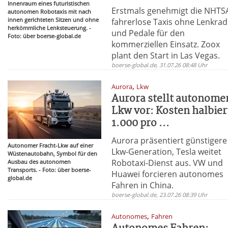
Innenraum eines futuristischen
Erstmals genehmigt die NHTS
autonomen Robotaxis mit nach
innen gerichteten Sitzen und ohne
fahrerlose Taxis ohne Lenkrad
herkömmliche Lenksteuerung. -
und Pedale für den
Foto: über boerse-global.de
kommerziellen Einsatz. Zoox
plant den Start in Las Vegas.
boerse-global.de, 31.07.26 08:48 Uhr
,
Aurora
Lkw
Aurora stellt autonome
Lkw vor: Kosten halbier
1.000 pro ...
Aurora präsentiert günstigere
Autonomer Fracht-Lkw auf einer
Lkw-Generation, Tesla weitet
Wüstenautobahn, Symbol für den
Robotaxi-Dienst aus. VW und
Ausbau des autonomen
Transports. - Foto: über boerse-
Huawei forcieren autonomes
global.de
Fahren in China.
boerse-global.de, 23.07.26 08:39 Uhr
,
Autonomes
Fahren