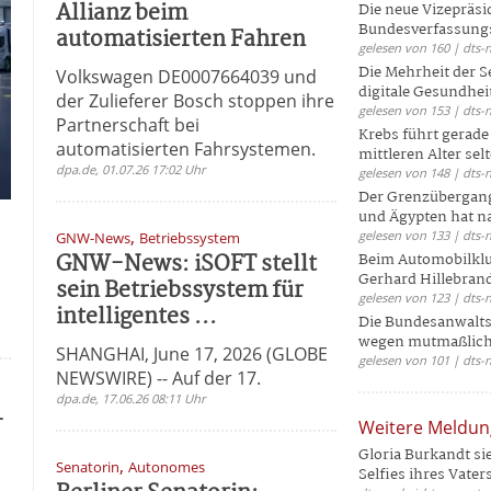
Allianz beim
Die neue Vizepräsi
Bundesverfassungs
automatisierten Fahren
gelesen von 160 | dts-
Die Mehrheit der S
Volkswagen DE0007664039 und
digitale Gesundhei
der Zulieferer Bosch stoppen ihre
gelesen von 153 | dts-
Partnerschaft bei
Krebs führt gerad
automatisierten Fahrsystemen.
mittleren Alter selt
dpa.de, 01.07.26 17:02 Uhr
gelesen von 148 | dts-
Der Grenzübergang
und Ägypten hat na
,
gelesen von 133 | dts-
GNW-News
Betriebssystem
GNW-News: iSOFT stellt
Beim Automobilklu
Gerhard Hillebrand
sein Betriebssystem für
gelesen von 123 | dts-
intelligentes ...
Die Bundesanwalts
wegen mutmaßliche
SHANGHAI, June 17, 2026 (GLOBE
gelesen von 101 | dts-
NEWSWIRE) -- Auf der 17.
dpa.de, 17.06.26 08:11 Uhr
-
Weitere Meldu
-
Gloria Burkandt si
,
Senatorin
Autonomes
Selfies ihres Vaters 