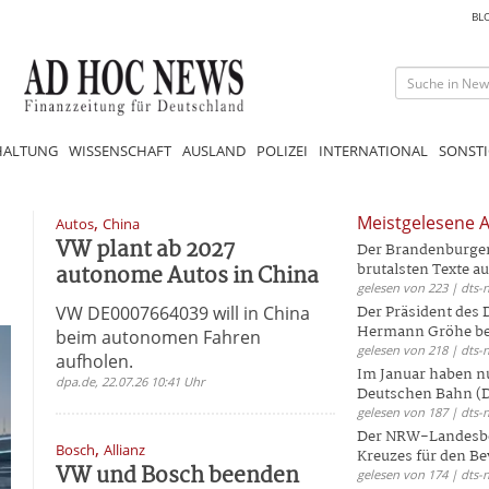
BL
HALTUNG
WISSENSCHAFT
AUSLAND
POLIZEI
INTERNATIONAL
SONSTI
,
Meistgelesene A
Autos
China
VW plant ab 2027
Der Brandenburger 
autonome Autos in China
brutalsten Texte aus
gelesen von 223 | dts-
VW DE0007664039 will in China
Der Präsident des
Hermann Gröhe bek
beim autonomen Fahren
gelesen von 218 | dts-
aufholen.
Im Januar haben nu
dpa.de, 22.07.26 10:41 Uhr
Deutschen Bahn (DB
gelesen von 187 | dts-
Der NRW-Landesbe
,
Bosch
Allianz
Kreuzes für den Be
VW und Bosch beenden
gelesen von 174 | dts-