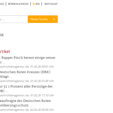
OGS
BÖRSENLEXIKON
RSS
WATCHLIST
Menü ein-/ausblenden
News Suche
GE
rtikel
Rapper Finch bereut einige seiner
 ...
nachrichtenagentur.de, 01.02.26 09:01 Uhr
 Deutschen Roten Kreuzes (DRK)
lagt ...
nachrichtenagentur.de, 01.02.26 01:00 Uhr
r 52 1 Prozent aller Fernzüge der
) ...
nachrichtenagentur.de, 01.02.26 17:10 Uhr
auftragte des Deutschen Roten
völkerungsschutz ...
nachrichtenagentur.de, 02.02.26 05:00 Uhr