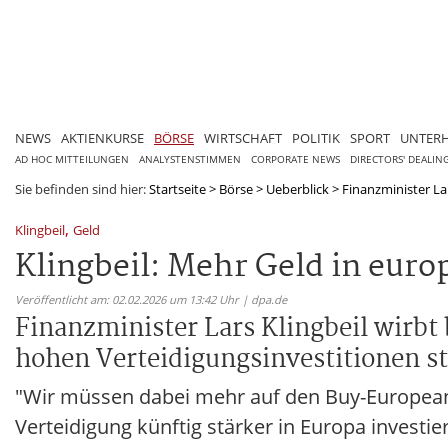
NEWS
AKTIENKURSE
BÖRSE
WIRTSCHAFT
POLITIK
SPORT
UNTER
AD HOC MITTEILUNGEN
ANALYSTENSTIMMEN
CORPORATE NEWS
DIRECTORS' DEALIN
Sie befinden sind hier:
Startseite
>
Börse
>
Ueberblick
>
Finanzminister Lar
,
Klingbeil
Geld
Klingbeil: Mehr Geld in euro
Veröffentlicht am: 02.02.2026 um 13:42 Uhr | dpa.de
Finanzminister Lars Klingbeil wirbt
hohen Verteidigungsinvestitionen st
"Wir müssen dabei mehr auf den Buy-European-A
Verteidigung künftig stärker in Europa investi