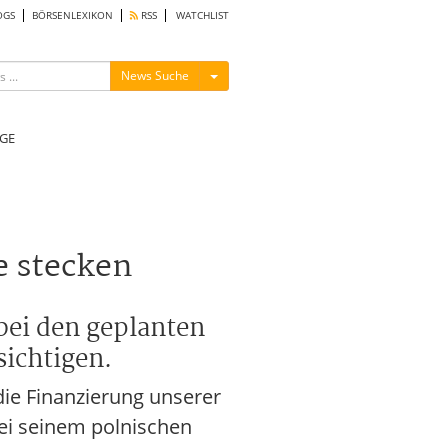
OGS
BÖRSENLEXIKON
RSS
WATCHLIST
Menü ein-/ausblenden
News Suche
GE
e stecken
bei den geplanten
sichtigen.
die Finanzierung unserer
bei seinem polnischen