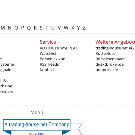
M
N
O
P
Q
R
S
T
U
V
W
X
Y
Z
Service
Weitere Angebot
AD HOC NEWSBREAK
trading-house.net AG
Watchlist
Kostenlose
e
Börsenlexikon
Börsenseminare
systeme
RSS_Feeds
direktbroker.de
ignale
Kontakt
poppress.de
te &
scheine
eminare
Menü