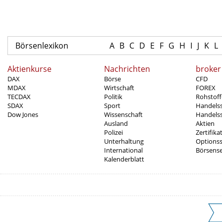
Börsenlexikon
A
B
C
D
E
F
G
H
I
J
K
L
Aktienkurse
Nachrichten
broker
DAX
Börse
CFD
MDAX
Wirtschaft
FOREX
TECDAX
Politik
Rohstoff
SDAX
Sport
Handels
Dow Jones
Wissenschaft
Handelss
Ausland
Aktien
Polizei
Zertifika
Unterhaltung
Options
International
Börsens
Kalenderblatt