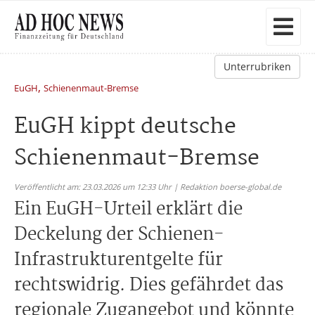
Unterrubriken
,
EuGH
Schienenmaut-Bremse
EuGH kippt deutsche
Schienenmaut-Bremse
Veröffentlicht am: 23.03.2026 um 12:33 Uhr | Redaktion boerse-global.de
Ein EuGH-Urteil erklärt die
Deckelung der Schienen-
Infrastrukturentgelte für
rechtswidrig. Dies gefährdet das
regionale Zugangebot und könnte