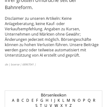
ihrer größten Umbrüche seit der
Bahnreform.
Disclaimer zu unseren Artikeln: Keine
Anlageberatung, keine Kauf- oder
Verkaufsempfehlung. Angaben zu Kursen,
Unternehmen und Märkten ohne Gewähr;
Änderungen jederzeit möglich. Börsengeschäfte
können zu hohen Verlusten führen. Unsere Beiträge
werden ganz oder teilweise automatisiert mit
Unterstützung von AI erstellt und geprüft.
de | boerse | 68967041 |
Börsenlexikon
A
B
C
D
E
F
G
H
I
J
K
L
M
N
O
P
Q
R
S
T
U
V
W
X
Y
Z