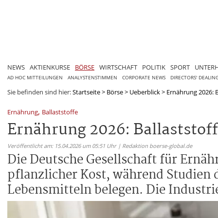
NEWS
AKTIENKURSE
BÖRSE
WIRTSCHAFT
POLITIK
SPORT
UNTER
AD HOC MITTEILUNGEN
ANALYSTENSTIMMEN
CORPORATE NEWS
DIRECTORS' DEALIN
Sie befinden sind hier:
Startseite
>
Börse
>
Ueberblick
>
Ernährung 2026: B
,
Ernährung
Ballaststoffe
Ernährung 2026: Ballaststof
Veröffentlicht am: 15.04.2026 um 05:51 Uhr | Redaktion boerse-global.de
Die Deutsche Gesellschaft für Ernä
pflanzlicher Kost, während Studien d
Lebensmitteln belegen. Die Industri