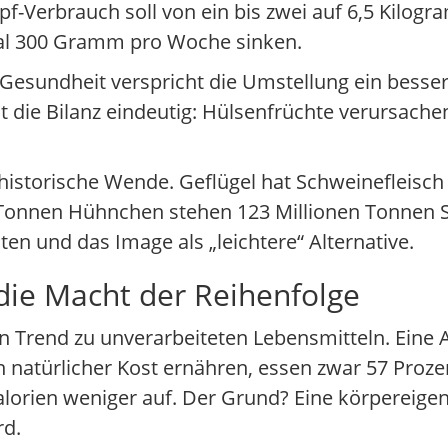
f-Verbrauch soll von ein bis zwei auf 6,5 Kilogra
mal 300 Gramm pro Woche sinken.
ie Gesundheit verspricht die Umstellung ein be
st die Bilanz eindeutig: Hülsenfrüchte verursache
e historische Wende. Geflügel hat Schweinefleisch
n Tonnen Hühnchen stehen 123 Millionen Tonnen 
ten und das Image als „leichtere“ Alternative.
die Macht der Reihenfolge
en Trend zu unverarbeiteten Lebensmitteln. Eine
von natürlicher Kost ernähren, essen zwar 57 Proz
orien weniger auf. Der Grund? Eine körpereige
rd.