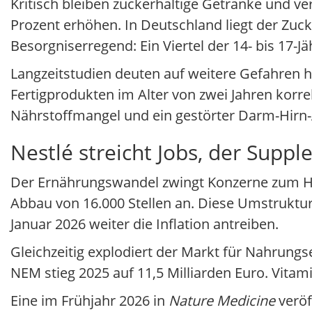
Kritisch bleiben zuckerhaltige Getränke und ver
Prozent erhöhen. In Deutschland liegt der Zu
Besorgniserregend: Ein Viertel der 14- bis 17-Jä
Langzeitstudien deuten auf weitere Gefahren hi
Fertigprodukten im Alter von zwei Jahren korre
Nährstoffmangel und ein gestörter Darm-Hirn-
Nestlé streicht Jobs, der Sup
Der Ernährungswandel zwingt Konzerne zum Ha
Abbau von 16.000 Stellen an. Diese Umstrukturi
Januar 2026 weiter die Inflation antreiben.
Gleichzeitig explodiert der Markt für Nahrung
NEM stieg 2025 auf 11,5 Milliarden Euro. Vitam
Eine im Frühjahr 2026 in
Nature Medicine
veröf