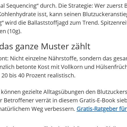
 Sequencing“ durch. Die Strategie: Wer zuerst B
hlenhydrate isst, kann seinen Blutzuckeranstie
wird die Ballaststoffjagd zum Trend. Spitzenrei
en (10g).
 das ganze Muster zählt
ont: Nicht einzelne Nährstoffe, sondern das ge
anzlich betonte Kost mit Vollkorn und Hülsenfrüc
20 bis 40 Prozent realistisch.
können gezielte Alltagsübungen den Blutzuckersp
er Betroffener verrät in diesem Gratis-E-Book si
 natürlichem Weg verbessern.
Gratis-Ratgeber fü