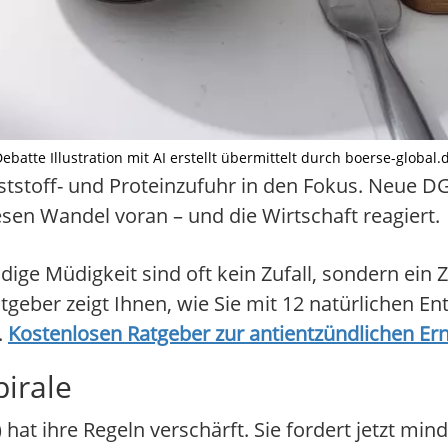
atte Illustration mit AI erstellt übermittelt durch boerse-global.
llaststoff- und Proteinzufuhr in den Fokus. Neu
esen Wandel voran – und die Wirtschaft reagiert.
e Müdigkeit sind oft kein Zufall, sondern ein Ze
geber zeigt Ihnen, wie Sie mit 12 natürlichen En
.
Kostenlosen Ratgeber zur antientzündlichen Er
irale
hat ihre Regeln verschärft. Sie fordert jetzt min