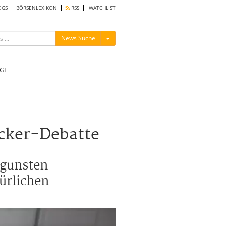
OGS
BÖRSENLEXIKON
RSS
WATCHLIST
Menü ein-/ausblenden
News Suche
GE
ucker-Debatte
ugunsten
türlichen