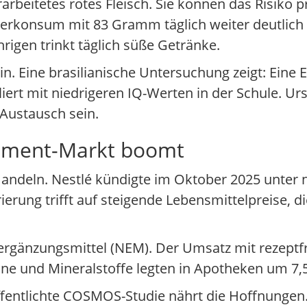
arbeitetes rotes Fleisch. Sie können das Risiko p
ckerkonsum mit 83 Gramm täglich weiter deutlic
hrigen trinkt täglich süße Getränke.
n. Eine brasilianische Untersuchung zeigt: Eine 
liert mit niedrigeren IQ-Werten in der Schule. U
Austausch sein.
plement-Markt boomt
ndeln. Nestlé kündigte im Oktober 2025 unter 
erung trifft auf steigende Lebensmittelpreise, di
sergänzungsmittel (NEM). Der Umsatz mit rezeptf
ine und Mineralstoffe legten in Apotheken um 7,5
fentlichte COSMOS-Studie nährt die Hoffnungen. 