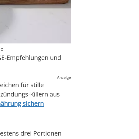
de
e DGE-Empfehlungen und
Anzeige
ichen für stille
tzündungs-Killern aus
nährung sichern
destens drei Portionen