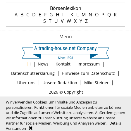
Börsenlexikon
A
B
C
D
E
F
G
H
I
J
K
L
M
N
O
P
Q
R
S
T
U
V
W
X
Y
Z
Menü
|
|
|
|
|
i
News
Kontakt
Impressum
|
|
Datenschutzerklärung
Hinweise zum Datenschutz
|
|
|
Über uns
Unsere Redaktion
Mike Steiner
2026 © Copyright
Wir verwenden Cookies, um Inhalte und Anzeigen zu
personalisieren, Funktionen für soziale Medien anbieten zu können
und die Zugriffe auf unsere Website zu analysieren. Außerdem geben
wir Informationen zu Ihrer Nutzung unserer Website an unsere
Partner für soziale Medien, Werbung und Analysen weiter.
Details
Verstanden