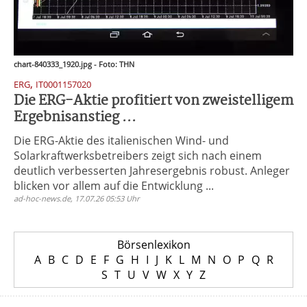
chart-840333_1920.jpg - Foto: THN
,
ERG
IT0001157020
Die ERG-Aktie profitiert von zweistelligem
Ergebnisanstieg ...
Die ERG-Aktie des italienischen Wind- und
Solarkraftwerksbetreibers zeigt sich nach einem
deutlich verbesserten Jahresergebnis robust. Anleger
blicken vor allem auf die Entwicklung ...
ad-hoc-news.de, 17.07.26 05:53 Uhr
Börsenlexikon
A
B
C
D
E
F
G
H
I
J
K
L
M
N
O
P
Q
R
S
T
U
V
W
X
Y
Z