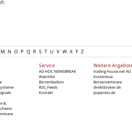
ft.
M
N
O
P
Q
R
S
T
U
V
W
X
Y
Z
Service
Weitere Angebot
AD HOC NEWSBREAK
trading-house.net AG
Watchlist
Kostenlose
e
Börsenlexikon
Börsenseminare
systeme
RSS_Feeds
direktbroker.de
ignale
Kontakt
poppress.de
te &
scheine
eminare