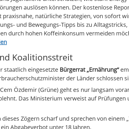
rungen auslösen können. Der kostenlose Report
praxisnahe, natürliche Strategien, von sofort 
gs‑ und Bewegungs‑Tipps bis zu Alltagstricks, 
siken durch hohen Koffeinkonsum vermeiden möc
den
nd Koalitionsstreit
 staatlich eingesetzte
Bürgerrat „Ernährung“
emp
rbraucherschutzminister der Länder schlossen si
Cem Özdemir (Grüne) geht es nur langsam vor
ablehnt. Das Ministerium verweist auf Prüfungen
n dieses Zögern scharf und sprechen von einem 
 ein Abgabeverbot unter 18 Jahren.