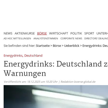
NEWS
AKTIENKURSE
BÖRSE
WIRTSCHAFT
POLITIK
SPORT
UNTER
AD HOC MITTEILUNGEN
ANALYSTENSTIMMEN
CORPORATE NEWS
DIRECTORS' DEALIN
Sie befinden sind hier:
Startseite
>
Börse
>
Ueberblick
>
Energydrinks: Deut
,
Energydrinks
Deutschland
Energydrinks: Deutschland zö
Warnungen
Veröffentlicht am: 18.12.2025 um 10:20 Uhr | Redaktion boerse-global.de