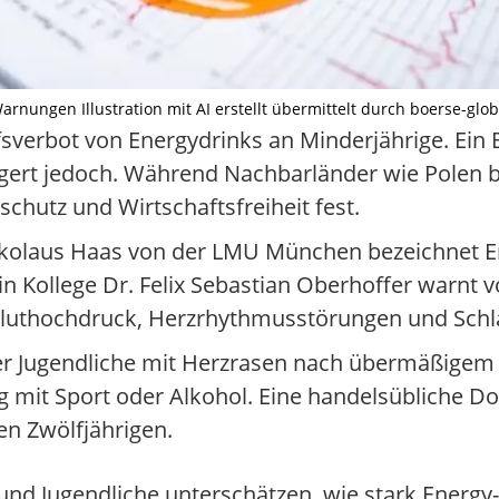
arnungen Illustration mit AI erstellt übermittelt durch boerse-glob
fsverbot von Energydrinks an Minderjährige. Ein
zögert jedoch. Während Nachbarländer wie Polen b
chutz und Wirtschaftsfreiheit fest.
Nikolaus Haas von der LMU München bezeichnet E
in Kollege Dr. Felix Sebastian Oberhoffer warnt 
luthochdruck, Herzrhythmusstörungen und Schl
r Jugendliche mit Herzrasen nach übermäßigem
 mit Sport oder Alkohol. Eine handelsübliche Do
en Zwölfjährigen.
nd Jugendliche unterschätzen, wie stark Energy-