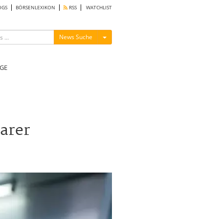
OGS
BÖRSENLEXIKON
RSS
WATCHLIST
Menü ein-/ausblenden
News Suche
GE
larer