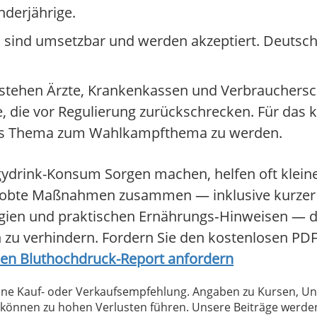
nderjährige.
en sind umsetzbar und werden akzeptiert. Deutsc
te stehen Ärzte, Krankenkassen und Verbrauchers
te, die vor Regulierung zurückschrecken. Für da
t das Thema zum Wahlkampfthema zu werden.
ydrink-Konsum Sorgen machen, helfen oft kleine
probte Maßnahmen zusammen — inklusive kurzer
en und praktischen Ernährungs‑Hinweisen — die 
n zu verhindern. Fordern Sie den kostenlosen PD
osen Bluthochdruck-Report anfordern
 keine Kauf- oder Verkaufsempfehlung. Angaben zu Kursen,
können zu hohen Verlusten führen. Unsere Beiträge werden