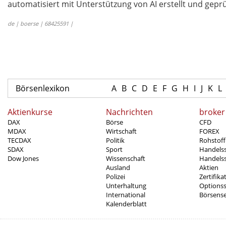
automatisiert mit Unterstützung von AI erstellt und geprü
de | boerse | 68425591 |
Börsenlexikon
A
B
C
D
E
F
G
H
I
J
K
L
Aktienkurse
Nachrichten
broker
DAX
Börse
CFD
MDAX
Wirtschaft
FOREX
TECDAX
Politik
Rohstoff
SDAX
Sport
Handels
Dow Jones
Wissenschaft
Handelss
Ausland
Aktien
Polizei
Zertifika
Unterhaltung
Options
International
Börsens
Kalenderblatt