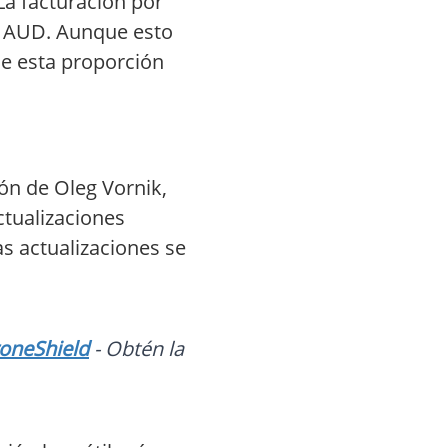
La facturación por
de AUD. Aunque esto
ue esta proporción
ión de Oleg Vornik,
ctualizaciones
as actualizaciones se
roneShield
- Obtén la