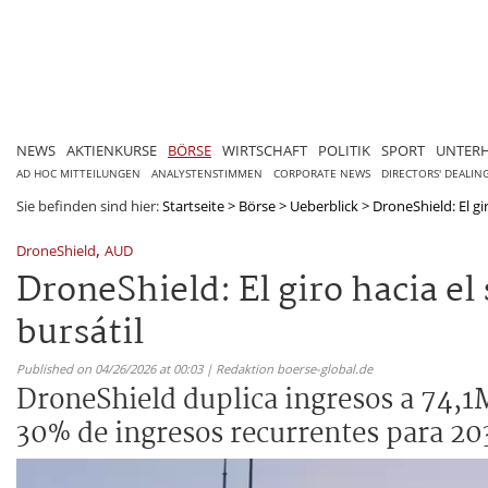
NEWS
AKTIENKURSE
BÖRSE
WIRTSCHAFT
POLITIK
SPORT
UNTER
AD HOC MITTEILUNGEN
ANALYSTENSTIMMEN
CORPORATE NEWS
DIRECTORS' DEALIN
Sie befinden sind hier:
Startseite
>
Börse
>
Ueberblick
>
DroneShield: El gi
,
DroneShield
AUD
DroneShield: El giro hacia el
bursátil
Published on 04/26/2026 at 00:03 | Redaktion boerse-global.de
DroneShield duplica ingresos a 74,
30% de ingresos recurrentes para 20