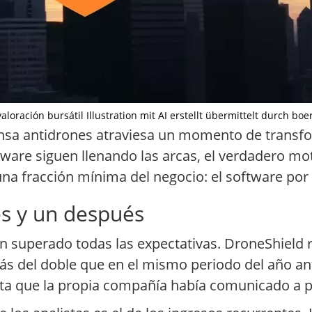
aloración bursátil Illustration mit AI erstellt übermittelt durch boe
ensa antidrones atraviesa un momento de transf
dware siguen llenando las arcas, el verdadero m
na fracción mínima del negocio: el software por 
es y un después
n superado todas las expectativas. DroneShield 
ás del doble que en el mismo periodo del año ante
sta que la propia compañía había comunicado a pr