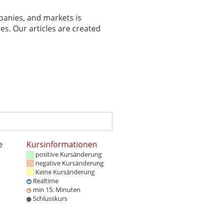
panies, and markets is
es. Our articles are created
e
Kursinformationen
positive Kursänderung
negative Kursänderung
Keine Kursänderung
Realtime
min 15. Minuten
Schlusskurs