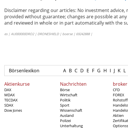
Disclaimer regarding our articles: No investment advice,
provided without guarantee; changes are possible at any t
and reviewed in whole or in part automatically with the su
es | AU000000DRO2 | DRONESHIELD | boerse | 69242888 |
Börsenlexikon
A
B
C
D
E
F
G
H
I
J
K
L
Aktienkurse
Nachrichten
broker
DAX
Börse
CFD
MDAX
Wirtschaft
FOREX
TECDAX
Politik
Rohstoff
SDAX
Sport
Handels
Dow Jones
Wissenschaft
Handelss
Ausland
Aktien
Polizei
Zertifika
Unterhaltung
Options