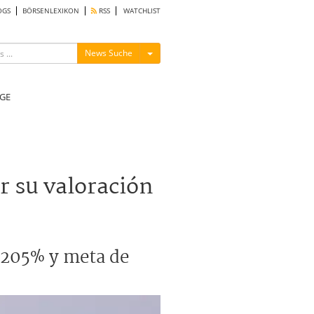
OGS
BÖRSENLEXIKON
RSS
WATCHLIST
Menü ein-/ausblenden
News Suche
GE
r su valoración
 205% y meta de