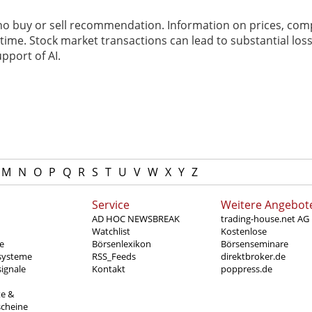
 no buy or sell recommendation. Information on prices, com
ime. Stock market transactions can lead to substantial loss
pport of AI.
M
N
O
P
Q
R
S
T
U
V
W
X
Y
Z
Service
Weitere Angebot
AD HOC NEWSBREAK
trading-house.net AG
Watchlist
Kostenlose
e
Börsenlexikon
Börsenseminare
systeme
RSS_Feeds
direktbroker.de
ignale
Kontakt
poppress.de
te &
scheine