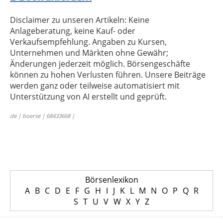
Disclaimer zu unseren Artikeln: Keine
Anlageberatung, keine Kauf- oder
Verkaufsempfehlung. Angaben zu Kursen,
Unternehmen und Märkten ohne Gewähr;
Änderungen jederzeit möglich. Börsengeschäfte
können zu hohen Verlusten führen. Unsere Beiträge
werden ganz oder teilweise automatisiert mit
Unterstützung von AI erstellt und geprüft.
de | boerse | 68433668 |
Börsenlexikon
A
B
C
D
E
F
G
H
I
J
K
L
M
N
O
P
Q
R
S
T
U
V
W
X
Y
Z