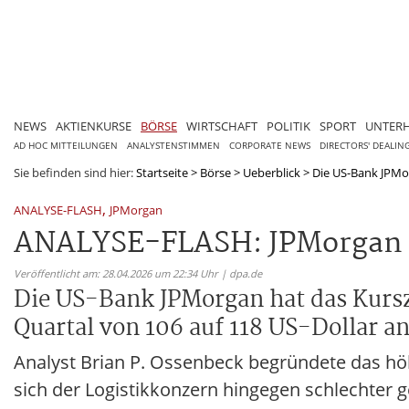
NEWS
AKTIENKURSE
BÖRSE
WIRTSCHAFT
POLITIK
SPORT
UNTER
AD HOC MITTEILUNGEN
ANALYSTENSTIMMEN
CORPORATE NEWS
DIRECTORS' DEALIN
Sie befinden sind hier:
Startseite
>
Börse
>
Ueberblick
>
Die US-Bank JPMor
,
ANALYSE-FLASH
JPMorgan
ANALYSE-FLASH: JPMorgan heb
Veröffentlicht am: 28.04.2026 um 22:34 Uhr | dpa.de
Die US-Bank JPMorgan hat das Kursz
Quartal von 106 auf 118 US-Dollar a
Analyst Brian P. Ossenbeck begründete das hö
sich der Logistikkonzern hingegen schlechter g