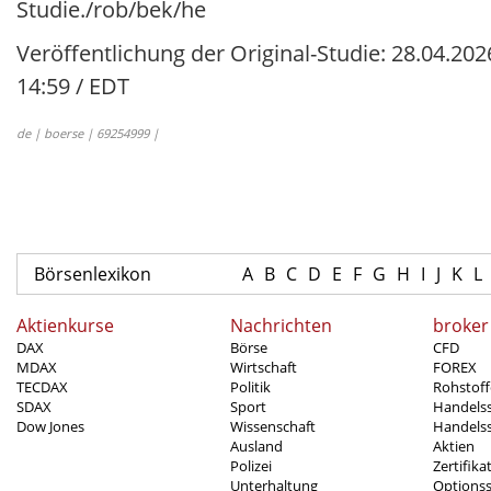
Studie./rob/bek/he
Veröffentlichung der Original-Studie: 28.04.202
14:59 / EDT
de | boerse | 69254999 |
Börsenlexikon
A
B
C
D
E
F
G
H
I
J
K
L
Aktienkurse
Nachrichten
broker
DAX
Börse
CFD
MDAX
Wirtschaft
FOREX
TECDAX
Politik
Rohstoff
SDAX
Sport
Handels
Dow Jones
Wissenschaft
Handelss
Ausland
Aktien
Polizei
Zertifika
Unterhaltung
Options