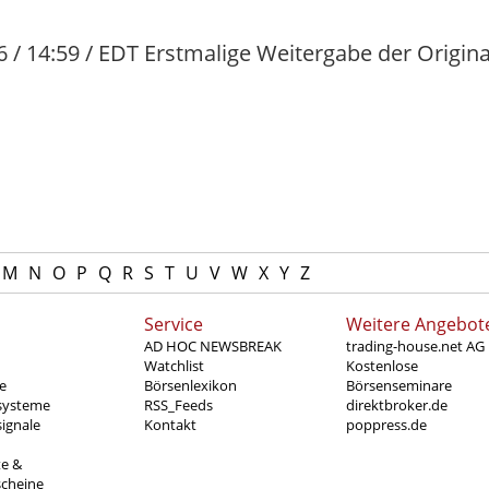
6 / 14:59 / EDT Erstmalige Weitergabe der Origina
M
N
O
P
Q
R
S
T
U
V
W
X
Y
Z
Service
Weitere Angebot
AD HOC NEWSBREAK
trading-house.net AG
Watchlist
Kostenlose
e
Börsenlexikon
Börsenseminare
systeme
RSS_Feeds
direktbroker.de
ignale
Kontakt
poppress.de
te &
scheine