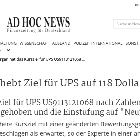
BL
HALTUNG
WISSENSCHAFT
AUSLAND
POLIZEI
INTERNATIONAL
SONSTI
GS
gan hat das Kursziel für UPS US9113121068 ...
t Ziel für UPS auf 118 Dollar
iel für UPS US9113121068 nach Zahle
ngehoben und die Einstufung auf "Neut
here Kursziel mit einer geänderten Bewertungsg
eschlagen als erwartet, so der Experte in einer 