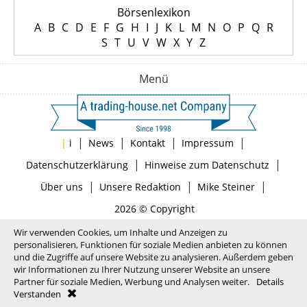
Börsenlexikon
A
B
C
D
E
F
G
H
I
J
K
L
M
N
O
P
Q
R
S
T
U
V
W
X
Y
Z
Menü
|
|
|
|
|
i
News
Kontakt
Impressum
|
|
Datenschutzerklärung
Hinweise zum Datenschutz
|
|
|
Über uns
Unsere Redaktion
Mike Steiner
2026 © Copyright
Wir verwenden Cookies, um Inhalte und Anzeigen zu
personalisieren, Funktionen für soziale Medien anbieten zu können
und die Zugriffe auf unsere Website zu analysieren. Außerdem geben
wir Informationen zu Ihrer Nutzung unserer Website an unsere
Partner für soziale Medien, Werbung und Analysen weiter.
Details
Verstanden